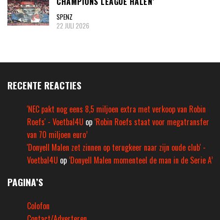
CHAMPIONS LEAGUE HALEN’
SPENZ
22 JULI 2026
RECENTE REACTIES
'NEC pakt nog eens 8,5 miljoen extra met verkoop van Robin
Roefs' - Voetbal4U
op
‘Robin Roefs staat voor megatransfer
van 70 miljoen euro’
'Donyell Malen zet zinnen op terugkeer naar zijn oude club' -
Voetbal4U
op
‘Donyell Malen momenteel de man in de Serie A’
PAGINA’S
Colofon
Contact/Adverteren