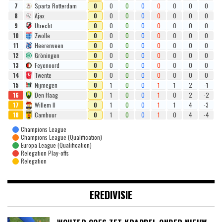
7
Sparta Rotterdam
0
0
0
0
0
0
0
0
8
Ajax
0
0
0
0
0
0
0
0
9
Utrecht
0
0
0
0
0
0
0
0
10
Zwolle
0
0
0
0
0
0
0
0
11
Heerenveen
0
0
0
0
0
0
0
0
12
Gröningen
0
0
0
0
0
0
0
0
13
Feyenoord
0
0
0
0
0
0
0
0
14
Twente
0
0
0
0
0
0
0
0
15
Nijmegen
0
1
0
0
1
1
2
-1
16
Den Haag
0
1
0
0
1
0
2
-2
17
Willem II
0
1
0
0
1
1
4
-3
18
Cambuur
0
1
0
0
1
0
4
-4
Champions League
Champions League (Qualification)
Europa League (Qualification)
Relegation Play-offs
Relegation
EREDIVISIE