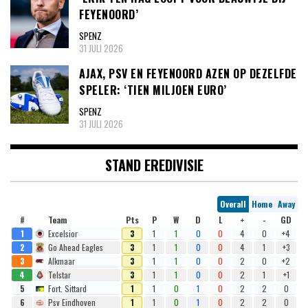
FEYENOORD’
SPENZ
31 JULI 2026
AJAX, PSV EN FEYENOORD AZEN OP DEZELFDE
SPELER: ‘TIEN MILJOEN EURO’
SPENZ
31 JULI 2026
STAND EREDIVISIE
Overall
Home
Away
#
Team
Pts
P
W
D
L
+
-
GD
1
Excelsior
3
1
1
0
0
4
0
+4
2
Go Ahead Eagles
3
1
1
0
0
4
1
+3
3
Alkmaar
3
1
1
0
0
2
0
+2
4
Telstar
3
1
1
0
0
2
1
+1
5
Fort. Sittard
1
1
0
1
0
2
2
0
6
Psv Eindhoven
1
1
0
1
0
2
2
0