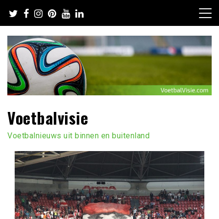
Ga
naar
de
inhoud
Voetbalvisie
Voetbalnieuws uit binnen en buitenland