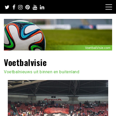
Ga
naar
de
inhoud
Voetbalvisie
Voetbalnieuws uit binnen en buitenland