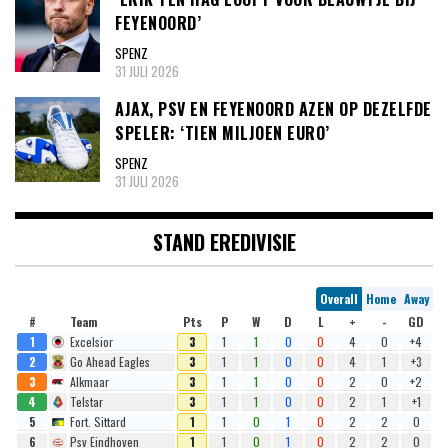
FEYENOORD’
SPENZ
31 JULI 2026
AJAX, PSV EN FEYENOORD AZEN OP DEZELFDE
SPELER: ‘TIEN MILJOEN EURO’
SPENZ
31 JULI 2026
STAND EREDIVISIE
Overall
Home
Away
#
Team
Pts
P
W
D
L
+
-
GD
1
Excelsior
3
1
1
0
0
4
0
+4
2
Go Ahead Eagles
3
1
1
0
0
4
1
+3
3
Alkmaar
3
1
1
0
0
2
0
+2
4
Telstar
3
1
1
0
0
2
1
+1
5
Fort. Sittard
1
1
0
1
0
2
2
0
6
Psv Eindhoven
1
1
0
1
0
2
2
0