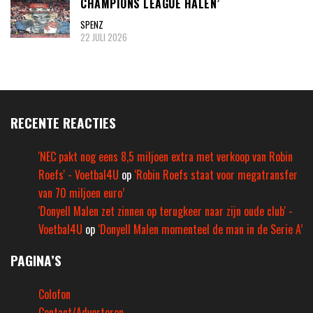
CHAMPIONS LEAGUE HALEN’
SPENZ
22 JULI 2026
RECENTE REACTIES
'NEC pakt nog eens 8,5 miljoen extra met verkoop van Robin
Roefs' - Voetbal4U
op
‘Robin Roefs staat voor megatransfer
van 70 miljoen euro’
'Donyell Malen zet zinnen op terugkeer naar zijn oude club' -
Voetbal4U
op
‘Donyell Malen momenteel de man in de Serie A’
PAGINA’S
Colofon
Contact/Adverteren