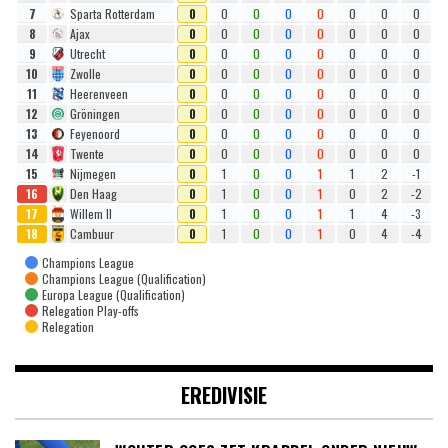
7
Sparta Rotterdam
0
0
0
0
0
0
0
0
8
Ajax
0
0
0
0
0
0
0
0
9
Utrecht
0
0
0
0
0
0
0
0
10
Zwolle
0
0
0
0
0
0
0
0
11
Heerenveen
0
0
0
0
0
0
0
0
12
Gröningen
0
0
0
0
0
0
0
0
13
Feyenoord
0
0
0
0
0
0
0
0
14
Twente
0
0
0
0
0
0
0
0
15
Nijmegen
0
1
0
0
1
1
2
-1
16
Den Haag
0
1
0
0
1
0
2
-2
17
Willem II
0
1
0
0
1
1
4
-3
18
Cambuur
0
1
0
0
1
0
4
-4
Champions League
Champions League (Qualification)
Europa League (Qualification)
Relegation Play-offs
Relegation
EREDIVISIE