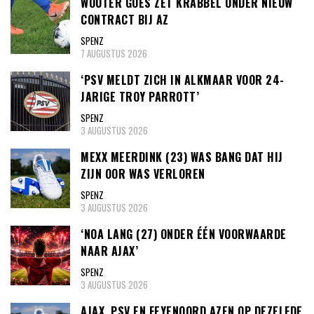
WOUTER GOES ZET KRABBEL ONDER NIEUW
CONTRACT BIJ AZ
SPENZ
7 AUGUSTUS 2026
‘PSV MELDT ZICH IN ALKMAAR VOOR 24-
JARIGE TROY PARROTT’
SPENZ
3 AUGUSTUS 2026
MEXX MEERDINK (23) WAS BANG DAT HIJ
ZIJN OOR WAS VERLOREN
SPENZ
3 AUGUSTUS 2026
‘NOA LANG (27) ONDER ÉÉN VOORWAARDE
NAAR AJAX’
SPENZ
3 AUGUSTUS 2026
AJAX, PSV EN FEYENOORD AZEN OP DEZELFDE