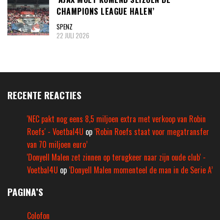
CHAMPIONS LEAGUE HALEN’
SPENZ
22 JULI 2026
RECENTE REACTIES
'NEC pakt nog eens 8,5 miljoen extra met verkoop van Robin
Roefs' - Voetbal4U
op
‘Robin Roefs staat voor megatransfer
van 70 miljoen euro’
'Donyell Malen zet zinnen op terugkeer naar zijn oude club' -
Voetbal4U
op
‘Donyell Malen momenteel de man in de Serie A’
PAGINA’S
Colofon