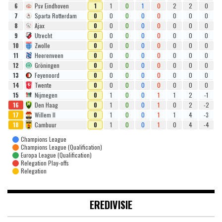
6
Psv Eindhoven
1
1
0
1
0
2
2
0
7
Sparta Rotterdam
0
0
0
0
0
0
0
0
8
Ajax
0
0
0
0
0
0
0
0
9
Utrecht
0
0
0
0
0
0
0
0
10
Zwolle
0
0
0
0
0
0
0
0
11
Heerenveen
0
0
0
0
0
0
0
0
12
Gröningen
0
0
0
0
0
0
0
0
13
Feyenoord
0
0
0
0
0
0
0
0
14
Twente
0
0
0
0
0
0
0
0
15
Nijmegen
0
1
0
0
1
1
2
-1
16
Den Haag
0
1
0
0
1
0
2
-2
17
Willem II
0
1
0
0
1
1
4
-3
18
Cambuur
0
1
0
0
1
0
4
-4
Champions League
Champions League (Qualification)
Europa League (Qualification)
Relegation Play-offs
Relegation
EREDIVISIE