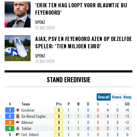
‘ERIK TEN HAG LOOPT VOOR BLAUWTJE BIJ
FEYENOORD’
SPENZ
31 JULI 2026
AJAX, PSV EN FEYENOORD AZEN OP DEZELFDE
SPELER: ‘TIEN MILJOEN EURO’
SPENZ
31 JULI 2026
STAND EREDIVISIE
Overall
Home
Away
#
Team
Pts
P
W
D
L
+
-
GD
1
Excelsior
3
1
1
0
0
4
0
+4
2
Go Ahead Eagles
3
1
1
0
0
4
1
+3
3
Alkmaar
3
1
1
0
0
2
0
+2
4
Telstar
3
1
1
0
0
2
1
+1
5
Fort. Sittard
1
1
0
1
0
2
2
0