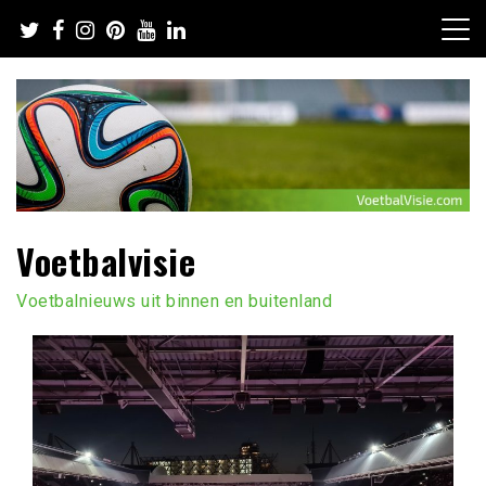
Ga
naar
de
inhoud
Voetbalvisie
Voetbalnieuws uit binnen en buitenland