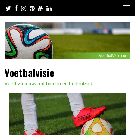
Ga
naar
de
inhoud
Voetbalvisie
Voetbalnieuws uit binnen en buitenland