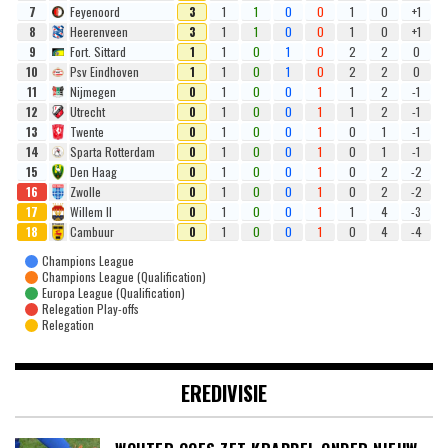
7
Feyenoord
3
1
1
0
0
1
0
+1
8
Heerenveen
3
1
1
0
0
1
0
+1
9
Fort. Sittard
1
1
0
1
0
2
2
0
10
Psv Eindhoven
1
1
0
1
0
2
2
0
11
Nijmegen
0
1
0
0
1
1
2
-1
12
Utrecht
0
1
0
0
1
1
2
-1
13
Twente
0
1
0
0
1
0
1
-1
14
Sparta Rotterdam
0
1
0
0
1
0
1
-1
15
Den Haag
0
1
0
0
1
0
2
-2
16
Zwolle
0
1
0
0
1
0
2
-2
17
Willem II
0
1
0
0
1
1
4
-3
18
Cambuur
0
1
0
0
1
0
4
-4
Champions League
Champions League (Qualification)
Europa League (Qualification)
Relegation Play-offs
Relegation
EREDIVISIE