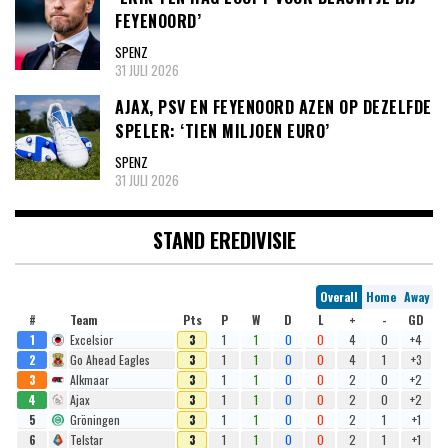
FEYENOORD’
SPENZ
31 JULI 2026
AJAX, PSV EN FEYENOORD AZEN OP DEZELFDE
SPELER: ‘TIEN MILJOEN EURO’
SPENZ
31 JULI 2026
STAND EREDIVISIE
Overall
Home
Away
#
Team
Pts
P
W
D
L
+
-
GD
1
Excelsior
3
1
1
0
0
4
0
+4
2
Go Ahead Eagles
3
1
1
0
0
4
1
+3
3
Alkmaar
3
1
1
0
0
2
0
+2
4
Ajax
3
1
1
0
0
2
0
+2
5
Gröningen
3
1
1
0
0
2
1
+1
6
Telstar
3
1
1
0
0
2
1
+1