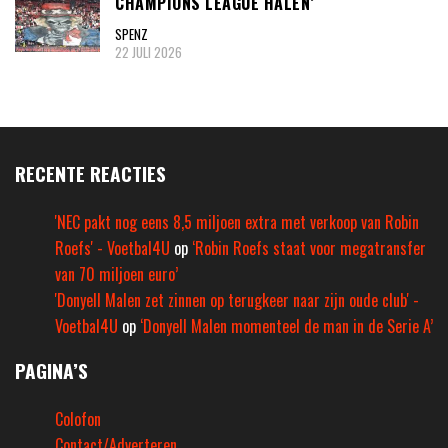
CHAMPIONS LEAGUE HALEN’
SPENZ
22 JULI 2026
RECENTE REACTIES
'NEC pakt nog eens 8,5 miljoen extra met verkoop van Robin
Roefs' - Voetbal4U
op
‘Robin Roefs staat voor megatransfer
van 70 miljoen euro’
'Donyell Malen zet zinnen op terugkeer naar zijn oude club' -
Voetbal4U
op
‘Donyell Malen momenteel de man in de Serie A’
PAGINA’S
Colofon
Contact/Adverteren