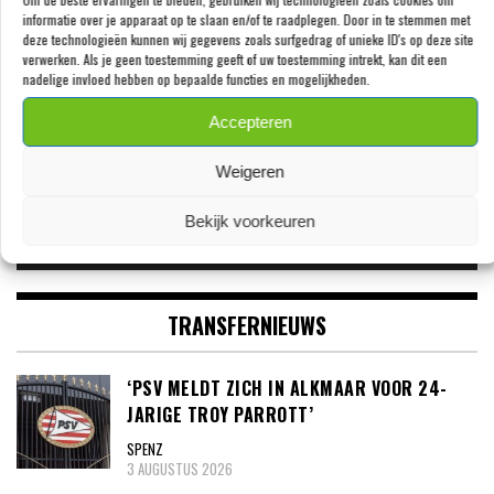
Videospeler
informatie over je apparaat op te slaan en/of te raadplegen. Door in te stemmen met
deze technologieën kunnen wij gegevens zoals surfgedrag of unieke ID's op deze site
verwerken. Als je geen toestemming geeft of uw toestemming intrekt, kan dit een
nadelige invloed hebben op bepaalde functies en mogelijkheden.
Accepteren
Weigeren
Bekijk voorkeuren
00:00
09:46
TRANSFERNIEUWS
‘PSV MELDT ZICH IN ALKMAAR VOOR 24-
JARIGE TROY PARROTT’
SPENZ
3 AUGUSTUS 2026