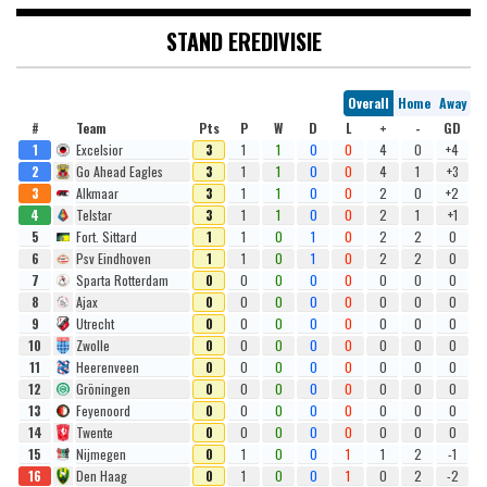
STAND EREDIVISIE
Overall
Home
Away
#
Team
Pts
P
W
D
L
+
-
GD
1
Excelsior
3
1
1
0
0
4
0
+4
2
Go Ahead Eagles
3
1
1
0
0
4
1
+3
3
Alkmaar
3
1
1
0
0
2
0
+2
4
Telstar
3
1
1
0
0
2
1
+1
5
Fort. Sittard
1
1
0
1
0
2
2
0
6
Psv Eindhoven
1
1
0
1
0
2
2
0
7
Sparta Rotterdam
0
0
0
0
0
0
0
0
8
Ajax
0
0
0
0
0
0
0
0
9
Utrecht
0
0
0
0
0
0
0
0
10
Zwolle
0
0
0
0
0
0
0
0
11
Heerenveen
0
0
0
0
0
0
0
0
12
Gröningen
0
0
0
0
0
0
0
0
13
Feyenoord
0
0
0
0
0
0
0
0
14
Twente
0
0
0
0
0
0
0
0
15
Nijmegen
0
1
0
0
1
1
2
-1
16
Den Haag
0
1
0
0
1
0
2
-2