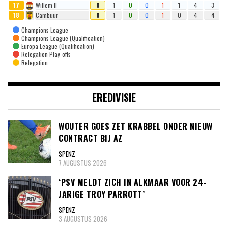
17
Willem II
0
1
0
0
1
1
4
-3
18
Cambuur
0
1
0
0
1
0
4
-4
Champions League
Champions League (Qualification)
Europa League (Qualification)
Relegation Play-offs
Relegation
EREDIVISIE
WOUTER GOES ZET KRABBEL ONDER NIEUW
CONTRACT BIJ AZ
SPENZ
7 AUGUSTUS 2026
‘PSV MELDT ZICH IN ALKMAAR VOOR 24-
JARIGE TROY PARROTT’
SPENZ
3 AUGUSTUS 2026