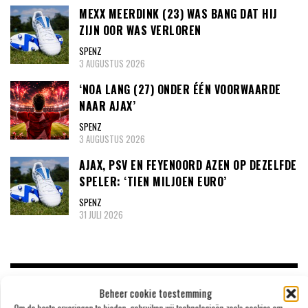
MEXX MEERDINK (23) WAS BANG DAT HIJ
ZIJN OOR WAS VERLOREN
SPENZ
3 AUGUSTUS 2026
‘NOA LANG (27) ONDER ÉÉN VOORWAARDE
NAAR AJAX’
SPENZ
3 AUGUSTUS 2026
AJAX, PSV EN FEYENOORD AZEN OP DEZELFDE
SPELER: ‘TIEN MILJOEN EURO’
SPENZ
31 JULI 2026
VIDEO VAN DE MAAND!
Beheer cookie toestemming
Om de beste ervaringen te bieden, gebruiken wij technologieën zoals cookies om