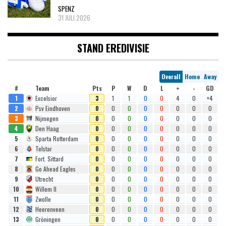
SPENZ
31 JULI 2026
STAND EREDIVISIE
Overall
Home
Away
#
Team
Pts
P
W
D
L
+
-
GD
1
Excelsior
3
1
1
0
0
4
0
+4
2
Psv Eindhoven
0
0
0
0
0
0
0
0
3
Nijmegen
0
0
0
0
0
0
0
0
4
Den Haag
0
0
0
0
0
0
0
0
5
Sparta Rotterdam
0
0
0
0
0
0
0
0
6
Telstar
0
0
0
0
0
0
0
0
7
Fort. Sittard
0
0
0
0
0
0
0
0
8
Go Ahead Eagles
0
0
0
0
0
0
0
0
9
Utrecht
0
0
0
0
0
0
0
0
10
Willem II
0
0
0
0
0
0
0
0
11
Zwolle
0
0
0
0
0
0
0
0
12
Heerenveen
0
0
0
0
0
0
0
0
13
Gröningen
0
0
0
0
0
0
0
0