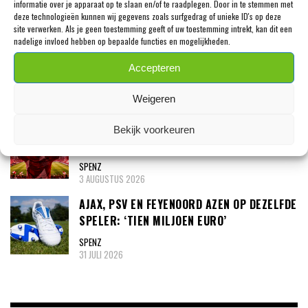
informatie over je apparaat op te slaan en/of te raadplegen. Door in te stemmen met
SPENZ
deze technologieën kunnen wij gegevens zoals surfgedrag of unieke ID's op deze
3 AUGUSTUS 2026
site verwerken. Als je geen toestemming geeft of uw toestemming intrekt, kan dit een
nadelige invloed hebben op bepaalde functies en mogelijkheden.
MEXX MEERDINK (23) WAS BANG DAT HIJ
ZIJN OOR WAS VERLOREN
Accepteren
SPENZ
Weigeren
3 AUGUSTUS 2026
‘NOA LANG (27) ONDER ÉÉN VOORWAARDE
Bekijk voorkeuren
NAAR AJAX’
SPENZ
3 AUGUSTUS 2026
AJAX, PSV EN FEYENOORD AZEN OP DEZELFDE
SPELER: ‘TIEN MILJOEN EURO’
SPENZ
31 JULI 2026