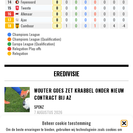
14
Feyenoord
0
0
0
0
0
0
0
0
15
Twente
0
0
0
0
0
0
0
0
16
Alkmaar
0
0
0
0
0
0
0
0
17
Ajax
0
0
0
0
0
0
0
0
18
Cambuur
0
1
0
0
1
0
4
-4
Champions League
Champions League (Qualification)
Europa League (Qualification)
Relegation Play-offs
Relegation
EREDIVISIE
WOUTER GOES ZET KRABBEL ONDER NIEUW
CONTRACT BIJ AZ
SPENZ
7 AUGUSTUS 2026
Beheer cookie toestemming
‘PSV MELDT ZICH IN ALKMAAR VOOR 24-
Om de beste ervaringen te bieden, gebruiken wij technologieën zoals cookies om
JARIGE TROY PARROTT’