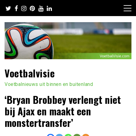
Ga
naar
de
inhoud
Voetbalvisie
Voetbalnieuws uit binnen en buitenland
‘Bryan Brobbey verlengt niet
bij Ajax en maakt een
monstertransfer’