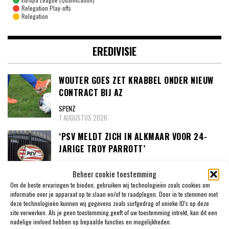
Relegation Play-offs
Relegation
EREDIVISIE
WOUTER GOES ZET KRABBEL ONDER NIEUW
CONTRACT BIJ AZ
SPENZ
7 AUGUSTUS 2026
‘PSV MELDT ZICH IN ALKMAAR VOOR 24-
JARIGE TROY PARROTT’
SPENZ
Beheer cookie toestemming
3 AUGUSTUS 2026
Om de beste ervaringen te bieden, gebruiken wij technologieën zoals cookies om
MEXX MEERDINK (23) WAS BANG DAT HIJ
informatie over je apparaat op te slaan en/of te raadplegen. Door in te stemmen met
deze technologieën kunnen wij gegevens zoals surfgedrag of unieke ID's op deze
ZIJN OOR WAS VERLOREN
site verwerken. Als je geen toestemming geeft of uw toestemming intrekt, kan dit een
SPENZ
nadelige invloed hebben op bepaalde functies en mogelijkheden.