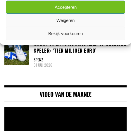
3 AUGUSTUS 2026
Accepteren
‘NOA LANG (27) ONDER ÉÉN VOORWAARDE
NAAR AJAX’
Weigeren
SPENZ
3 AUGUSTUS 2026
Bekijk voorkeuren
AJAX, PSV EN FEYENOORD AZEN OP DEZELFDE
SPELER: ‘TIEN MILJOEN EURO’
SPENZ
31 JULI 2026
VIDEO VAN DE MAAND!
Videospeler