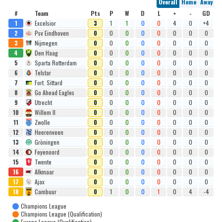
Overall
Home
Away
#
Team
Pts
P
W
D
L
+
-
GD
1
Excelsior
3
1
1
0
0
4
0
+4
2
Psv Eindhoven
0
0
0
0
0
0
0
0
3
Nijmegen
0
0
0
0
0
0
0
0
4
Den Haag
0
0
0
0
0
0
0
0
5
Sparta Rotterdam
0
0
0
0
0
0
0
0
6
Telstar
0
0
0
0
0
0
0
0
7
Fort. Sittard
0
0
0
0
0
0
0
0
8
Go Ahead Eagles
0
0
0
0
0
0
0
0
9
Utrecht
0
0
0
0
0
0
0
0
10
Willem II
0
0
0
0
0
0
0
0
11
Zwolle
0
0
0
0
0
0
0
0
12
Heerenveen
0
0
0
0
0
0
0
0
13
Gröningen
0
0
0
0
0
0
0
0
14
Feyenoord
0
0
0
0
0
0
0
0
15
Twente
0
0
0
0
0
0
0
0
16
Alkmaar
0
0
0
0
0
0
0
0
17
Ajax
0
0
0
0
0
0
0
0
18
Cambuur
0
1
0
0
1
0
4
-4
Champions League
Champions League (Qualification)
Europa League (Qualification)