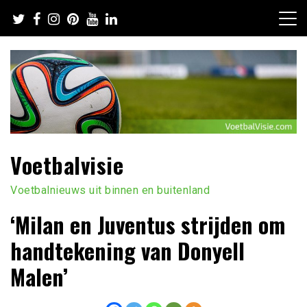
Ga
naar
de
inhoud
Voetbalvisie
Voetbalnieuws uit binnen en buitenland
‘Milan en Juventus strijden om
handtekening van Donyell
Malen’