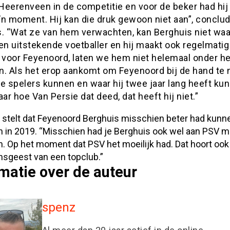
Heerenveen in de competitie en voor de beker had hij
’n moment. Hij kan die druk gewoon niet aan”, conclu
s. “Wat ze van hem verwachten, kan Berghuis niet wa
en uitstekende voetballer en hij maakt ook regelmatig
 voor Feyenoord, laten we hem niet helemaal onder het
n. Als het erop aankomt om Feyenoord bij de hand te
e spelers kunnen en waar hij twee jaar lang heeft ku
aar hoe Van Persie dat deed, dat heeft hij niet.”
 stelt dat Feyenoord Berghuis misschien beter had kunn
 in 2019. “Misschien had je Berghuis ook wel aan PSV 
. Op het moment dat PSV het moeilijk had. Dat hoort ook 
sgeest van een topclub.”
matie over de auteur
spenz