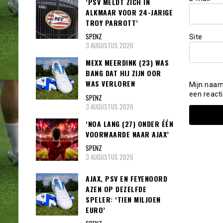
‘PSV MELDT ZICH IN
ALKMAAR VOOR 24-JARIGE
TROY PARROTT’
SPENZ
Site
3 AUGUSTUS 2026
MEXX MEERDINK (23) WAS
BANG DAT HIJ ZIJN OOR
WAS VERLOREN
Mijn naam
een reacti
SPENZ
3 AUGUSTUS 2026
‘NOA LANG (27) ONDER ÉÉN
VOORWAARDE NAAR AJAX’
SPENZ
3 AUGUSTUS 2026
AJAX, PSV EN FEYENOORD
AZEN OP DEZELFDE
SPELER: ‘TIEN MILJOEN
EURO’