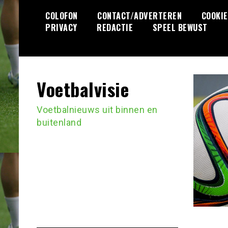
Ga
COLOFON
CONTACT/ADVERTEREN
COOKIE
naar
PRIVACY
REDACTIE
SPEEL BEWUST
de
inhoud
Voetbalvisie
Voetbalnieuws uit binnen en
buitenland