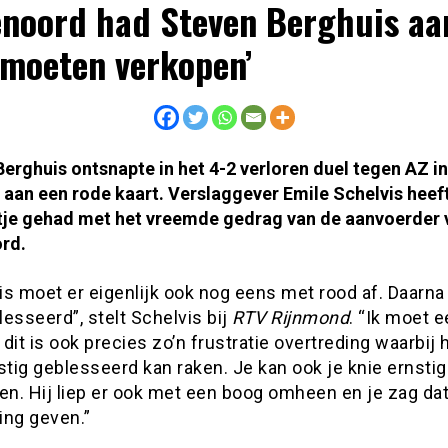
enoord had Steven Berghuis aa
moeten verkopen’
erghuis ontsnapte in het 4-2 verloren duel tegen AZ in
 aan een rode kaart. Verslaggever Emile Schelvis heeft
tje gehad met het vreemde gedrag van de aanvoerder 
rd.
s moet er eigenlijk ook nog eens met rood af. Daarna 
esseerd”, stelt Schelvis bij
RTV Rijnmond
. “Ik moet ee
dit is ook precies zo’n frustratie overtreding waarbij h
stig geblesseerd kan raken. Je kan ook je knie ernstig
en. Hij liep er ook met een boog omheen en je zag dat
ing geven.”