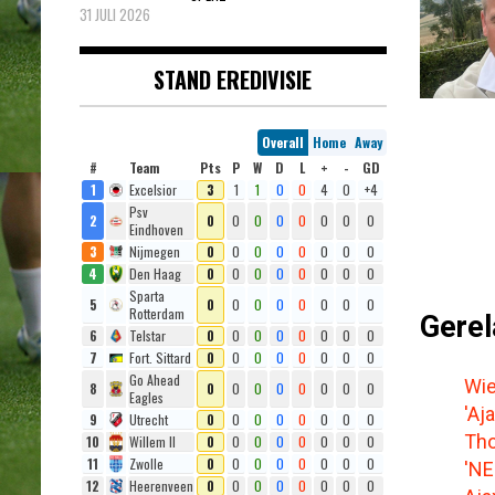
31 JULI 2026
STAND EREDIVISIE
Overall
Home
Away
#
Team
Pts
P
W
D
L
+
-
GD
1
Excelsior
3
1
1
0
0
4
0
+4
Psv
2
0
0
0
0
0
0
0
0
Eindhoven
3
Nijmegen
0
0
0
0
0
0
0
0
4
Den Haag
0
0
0
0
0
0
0
0
Sparta
5
0
0
0
0
0
0
0
0
Rotterdam
Gerel
6
Telstar
0
0
0
0
0
0
0
0
7
Fort. Sittard
0
0
0
0
0
0
0
0
Go Ahead
Wie
8
0
0
0
0
0
0
0
0
Eagles
'Aj
9
Utrecht
0
0
0
0
0
0
0
0
Tho
10
Willem II
0
0
0
0
0
0
0
0
11
Zwolle
0
0
0
0
0
0
0
0
'NE
12
Heerenveen
0
0
0
0
0
0
0
0