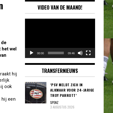
n
VIDEO VAN DE MAAND!
Videospeler
 de
 het wel
00:00
09:46
van
TRANSFERNIEUWS
raakt hij
rlijk
‘PSV MELDT ZICH IN
ij ook
ALKMAAR VOOR 24-JARIGE
TROY PARROTT’
 hij een
SPENZ
3 AUGUSTUS 2026