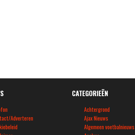
’S
CATEGORIEËN
ofon
Achtergrond
tact/Adverteren
Ajax Nieuws
kiebeleid
Algemeen voetbalnieuws