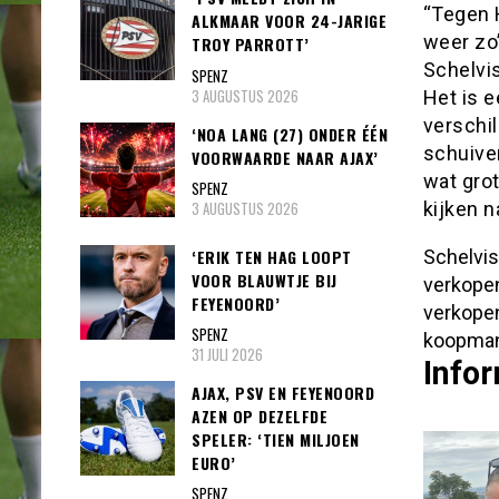
“Tegen 
ALKMAAR VOOR 24-JARIGE
weer zo
TROY PARROTT’
Schelvi
SPENZ
3 AUGUSTUS 2026
Het is e
verschil
‘NOA LANG (27) ONDER ÉÉN
schuive
VOORWAARDE NAAR AJAX’
wat grot
SPENZ
3 AUGUSTUS 2026
kijken n
‘ERIK TEN HAG LOOPT
Schelvis
VOOR BLAUWTJE BIJ
verkopen
FEYENOORD’
verkopen
SPENZ
koopman
31 JULI 2026
Infor
AJAX, PSV EN FEYENOORD
AZEN OP DEZELFDE
SPELER: ‘TIEN MILJOEN
EURO’
SPENZ