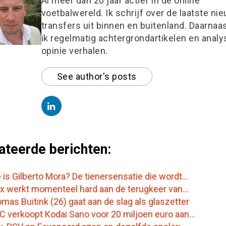
Al meer dan 20 jaar actief in de online
voetbalwereld. Ik schrijf over de laatste nie
transfers uit binnen en buitenland. Daarnaa
ik regelmatig achtergrondartikelen en anal
opinie verhalen.
See author's posts
ateerde berichten:
 is Gilberto Mora? De tienersensatie die wordt…
ax werkt momenteel hard aan de terugkeer van…
mas Buitink (26) gaat aan de slag als glaszetter
C verkoopt Kodai Sano voor 20 miljoen euro aan…