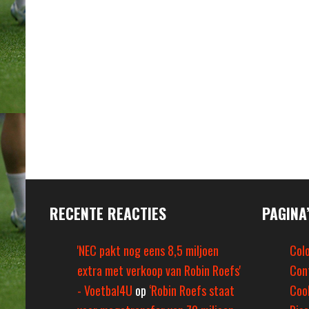
RECENTE REACTIES
PAGINA
'NEC pakt nog eens 8,5 miljoen
Col
extra met verkoop van Robin Roefs'
Con
- Voetbal4U
op
‘Robin Roefs staat
Coo