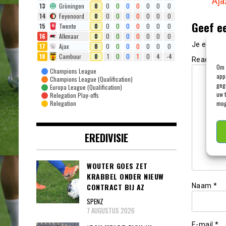
Aja
13
Gröningen
0
0
0
0
0
0
0
0
14
Feyenoord
0
0
0
0
0
0
0
0
Geef e
15
Twente
0
0
0
0
0
0
0
0
16
Alkmaar
0
0
0
0
0
0
0
0
Je e-mail
17
Ajax
0
0
0
0
0
0
0
0
18
Cambuur
0
1
0
0
1
0
4
-4
Reactie
*
Om 
Champions League
app
Champions League (Qualification)
geg
Europa League (Qualification)
uw 
Relegation Play-offs
mog
Relegation
EREDIVISIE
WOUTER GOES ZET
KRABBEL ONDER NIEUW
Naam
*
CONTRACT BIJ AZ
SPENZ
7 AUGUSTUS 2026
E-mail
*