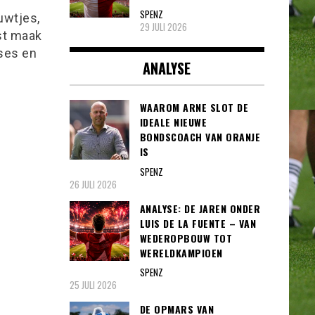
SPENZ
uwtjes,
29 JULI 2026
st maak
yses en
ANALYSE
WAAROM ARNE SLOT DE
IDEALE NIEUWE
BONDSCOACH VAN ORANJE
IS
SPENZ
26 JULI 2026
ANALYSE: DE JAREN ONDER
LUIS DE LA FUENTE – VAN
WEDEROPBOUW TOT
WERELDKAMPIOEN
SPENZ
25 JULI 2026
DE OPMARS VAN