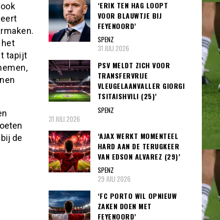
‘ERIK TEN HAG LOOPT
 ook
VOOR BLAUWTJE BIJ
deert
FEYENOORD’
armaken.
SPENZ
 het
31 JULI 2026
 tapijt
PSV MELDT ZICH VOOR
 nemen,
TRANSFERVRIJE
nnen
VLEUGELAANVALLER GIORGI
TSITAISHVILI (25)’
SPENZ
en
31 JULI 2026
moeten
‘AJAX WERKT MOMENTEEL
bij de
HARD AAN DE TERUGKEER
VAN EDSON ALVAREZ (29)’
SPENZ
29 JULI 2026
‘FC PORTO WIL OPNIEUW
ZAKEN DOEN MET
FEYENOORD’