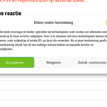
x, PSV en Feyenoord azen op dezelfde speler:…
en reactie
adres wordt niet gepubliceerd.
Vereiste velden zijn gemarkeerd m
Beheer cookie toestemming
de beste ervaringen te bieden, gebruiken wij technologieën zoals cookies om informatie over
araat op te slaan en/of te raadplegen. Door in te stemmen met deze technologieën kunnen wi
evens zoals surfgedrag of unieke ID's op deze site verwerken. Als je geen toestemming geeft 
toestemming intrekt, kan dit een nadelige invloed hebben op bepaalde functies en
elijkheden.
Accepteren
Weigeren
Bekijk voorkeuren