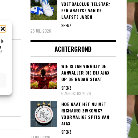
VOETBALCLUB TELSTAR:
EEN ANALYSE VAN DE
LAATSTE JAREN
SPENZ
et
*
25 JULI 2026
 je
j
ACHTERGROND
of
WIE IS JAN VIRGILI? DE
AANVALLER DIE BIJ AJAX
OP DE RADAR STAAT
SPENZ
5 AUGUSTUS 2026
HOE GAAT HET NU MET
RICHAIRO ZIVKOVIC?
VOORMALIGE SPITS VAN
AJAX
SPENZ
31 JULI 2026