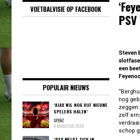
‘Fey
VOETBALVISIE OP FACEBOOK
PSV 
Steven B
slotfase
een bee
Feyenoo
POPULAIR NIEUWS
“Berghui
nog gebl
‘AJAX WIL NOG VIJF NIEUWE
zeggen: 
SPELERS HALEN’
zelf ern
SPENZ
verdraai
4 AUGUSTUS 2026
schop g
‘PSV MELDT ZICH IN