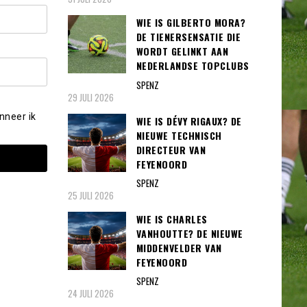
WIE IS GILBERTO MORA?
DE TIENERSENSATIE DIE
WORDT GELINKT AAN
NEDERLANDSE TOPCLUBS
SPENZ
29 JULI 2026
nneer ik
WIE IS DÉVY RIGAUX? DE
NIEUWE TECHNISCH
DIRECTEUR VAN
FEYENOORD
SPENZ
25 JULI 2026
WIE IS CHARLES
VANHOUTTE? DE NIEUWE
MIDDENVELDER VAN
FEYENOORD
SPENZ
24 JULI 2026