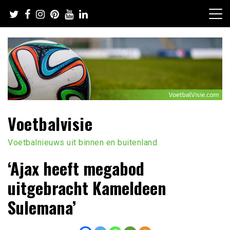
Ga
naar
de
inhoud
Voetbalvisie
Voetbalnieuws uit binnen en buitenland
‘Ajax heeft megabod
uitgebracht Kameldeen
Sulemana’