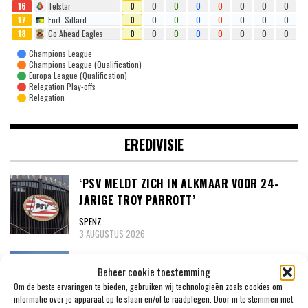
16
Telstar
0
0
0
0
0
0
0
0
17
Fort. Sittard
0
0
0
0
0
0
0
0
18
Go Ahead Eagles
0
0
0
0
0
0
0
0
Champions League
Champions League (Qualification)
Europa League (Qualification)
Relegation Play-offs
Relegation
EREDIVISIE
‘PSV MELDT ZICH IN ALKMAAR VOOR 24-
JARIGE TROY PARROTT’
SPENZ
3 AUGUSTUS 2026
MEXX MEERDINK (23) WAS BANG DAT HIJ
Beheer cookie toestemming
ZIJN OOR WAS VERLOREN
Om de beste ervaringen te bieden, gebruiken wij technologieën zoals cookies om
SPENZ
informatie over je apparaat op te slaan en/of te raadplegen. Door in te stemmen met