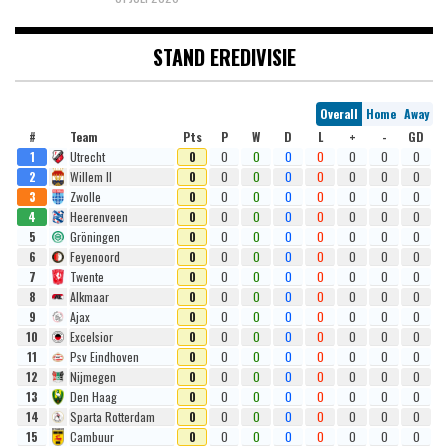
STAND EREDIVISIE
Overall
Home
Away
#
Team
Pts
P
W
D
L
+
-
GD
1
Utrecht
0
0
0
0
0
0
0
0
2
Willem II
0
0
0
0
0
0
0
0
3
Zwolle
0
0
0
0
0
0
0
0
4
Heerenveen
0
0
0
0
0
0
0
0
5
Gröningen
0
0
0
0
0
0
0
0
6
Feyenoord
0
0
0
0
0
0
0
0
7
Twente
0
0
0
0
0
0
0
0
8
Alkmaar
0
0
0
0
0
0
0
0
9
Ajax
0
0
0
0
0
0
0
0
10
Excelsior
0
0
0
0
0
0
0
0
11
Psv Eindhoven
0
0
0
0
0
0
0
0
12
Nijmegen
0
0
0
0
0
0
0
0
13
Den Haag
0
0
0
0
0
0
0
0
14
Sparta Rotterdam
0
0
0
0
0
0
0
0
15
Cambuur
0
0
0
0
0
0
0
0