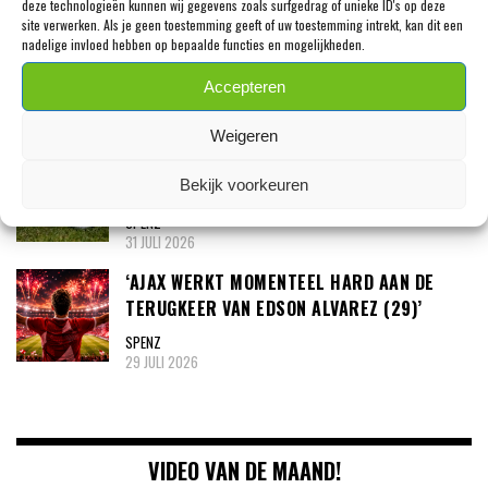
3 AUGUSTUS 2026
deze technologieën kunnen wij gegevens zoals surfgedrag of unieke ID's op deze
site verwerken. Als je geen toestemming geeft of uw toestemming intrekt, kan dit een
‘NOA LANG (27) ONDER ÉÉN VOORWAARDE
nadelige invloed hebben op bepaalde functies en mogelijkheden.
NAAR AJAX’
Accepteren
SPENZ
3 AUGUSTUS 2026
Weigeren
AJAX, PSV EN FEYENOORD AZEN OP DEZELFDE
Bekijk voorkeuren
SPELER: ‘TIEN MILJOEN EURO’
SPENZ
31 JULI 2026
‘AJAX WERKT MOMENTEEL HARD AAN DE
TERUGKEER VAN EDSON ALVAREZ (29)’
SPENZ
29 JULI 2026
VIDEO VAN DE MAAND!