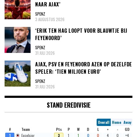
NAAR AJAX’
SPENZ
3 AUGUSTUS 2026
‘ERIK TEN HAG LOOPT VOOR BLAUWTJE BIJ
FEYENOORD’
SPENZ
31 JULI 2026
AJAX, PSV EN FEYENOORD AZEN OP DEZELFDE
SPELER: ‘TIEN MILJOEN EURO’
SPENZ
31 JULI 2026
STAND EREDIVISIE
Overall
Home
Away
#
Team
Pts
P
W
D
L
+
-
GD
1
Excelsior
3
1
1
0
0
4
0
+4