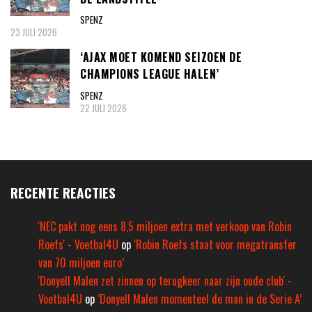
SPENZ
23 JULI 2026
‘AJAX MOET KOMEND SEIZOEN DE
CHAMPIONS LEAGUE HALEN’
SPENZ
22 JULI 2026
RECENTE REACTIES
'NEC pakt nog eens 8,5 miljoen extra met verkoop van Robin
Roefs' - Voetbal4U
op
‘Robin Roefs staat voor megatransfer
van 70 miljoen euro’
'Donyell Malen zet zinnen op terugkeer naar zijn oude club' -
Voetbal4U
op
‘Donyell Malen momenteel de man in de Serie A’