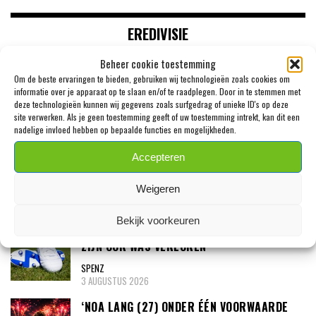
EREDIVISIE
Beheer cookie toestemming
WOUTER GOES ZET KRABBEL ONDER NIEUW
Om de beste ervaringen te bieden, gebruiken wij technologieën zoals cookies om
CONTRACT BIJ AZ
informatie over je apparaat op te slaan en/of te raadplegen. Door in te stemmen met
deze technologieën kunnen wij gegevens zoals surfgedrag of unieke ID's op deze
SPENZ
site verwerken. Als je geen toestemming geeft of uw toestemming intrekt, kan dit een
7 AUGUSTUS 2026
nadelige invloed hebben op bepaalde functies en mogelijkheden.
‘PSV MELDT ZICH IN ALKMAAR VOOR 24-
Accepteren
JARIGE TROY PARROTT’
Weigeren
SPENZ
3 AUGUSTUS 2026
Bekijk voorkeuren
MEXX MEERDINK (23) WAS BANG DAT HIJ
ZIJN OOR WAS VERLOREN
SPENZ
3 AUGUSTUS 2026
‘NOA LANG (27) ONDER ÉÉN VOORWAARDE