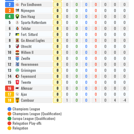
2
Psv Eindhoven
0
0
0
0
0
0
0
0
3
Nijmegen
0
0
0
0
0
0
0
0
4
Den Haag
0
0
0
0
0
0
0
0
5
Sparta Rotterdam
0
0
0
0
0
0
0
0
6
Telstar
0
0
0
0
0
0
0
0
7
Fort. Sittard
0
0
0
0
0
0
0
0
8
Go Ahead Eagles
0
0
0
0
0
0
0
0
9
Utrecht
0
0
0
0
0
0
0
0
10
Willem II
0
0
0
0
0
0
0
0
11
Zwolle
0
0
0
0
0
0
0
0
12
Heerenveen
0
0
0
0
0
0
0
0
13
Gröningen
0
0
0
0
0
0
0
0
14
Feyenoord
0
0
0
0
0
0
0
0
15
Twente
0
0
0
0
0
0
0
0
16
Alkmaar
0
0
0
0
0
0
0
0
17
Ajax
0
0
0
0
0
0
0
0
18
Cambuur
0
1
0
0
1
0
4
-4
Champions League
Champions League (Qualification)
Europa League (Qualification)
Relegation Play-offs
Relegation