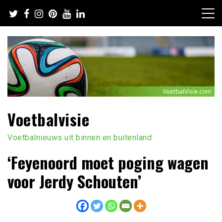
Ga
naar
de
inhoud
Voetbalvisie
Voetbalnieuws uit binnen en buitenland
‘Feyenoord moet poging wagen
voor Jerdy Schouten’