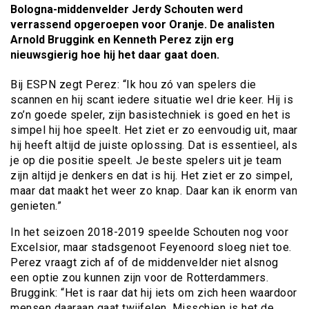
Bologna-middenvelder Jerdy Schouten werd
verrassend opgeroepen voor Oranje. De analisten
Arnold Bruggink en Kenneth Perez zijn erg
nieuwsgierig hoe hij het daar gaat doen.
Bij ESPN zegt Perez: “Ik hou zó van spelers die
scannen en hij scant iedere situatie wel drie keer. Hij is
zo’n goede speler, zijn basistechniek is goed en het is
simpel hij hoe speelt. Het ziet er zo eenvoudig uit, maar
hij heeft altijd de juiste oplossing. Dat is essentieel, als
je op die positie speelt. Je beste spelers uit je team
zijn altijd je denkers en dat is hij. Het ziet er zo simpel,
maar dat maakt het weer zo knap. Daar kan ik enorm van
genieten.”
In het seizoen 2018-2019 speelde Schouten nog voor
Excelsior, maar stadsgenoot Feyenoord sloeg niet toe.
Perez vraagt zich af of de middenvelder niet alsnog
een optie zou kunnen zijn voor de Rotterdammers.
Bruggink: “Het is raar dat hij iets om zich heen waardoor
mensen daaraan gaat twijfelen. Misschien is het de