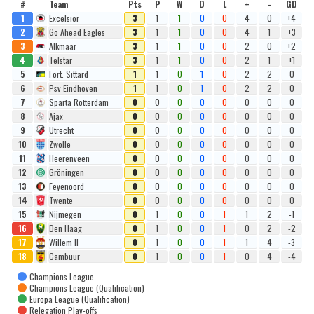
#
Team
Pts
P
W
D
L
+
-
GD
1
Excelsior
3
1
1
0
0
4
0
+4
2
Go Ahead Eagles
3
1
1
0
0
4
1
+3
3
Alkmaar
3
1
1
0
0
2
0
+2
4
Telstar
3
1
1
0
0
2
1
+1
5
Fort. Sittard
1
1
0
1
0
2
2
0
6
Psv Eindhoven
1
1
0
1
0
2
2
0
7
Sparta Rotterdam
0
0
0
0
0
0
0
0
8
Ajax
0
0
0
0
0
0
0
0
9
Utrecht
0
0
0
0
0
0
0
0
10
Zwolle
0
0
0
0
0
0
0
0
11
Heerenveen
0
0
0
0
0
0
0
0
12
Gröningen
0
0
0
0
0
0
0
0
13
Feyenoord
0
0
0
0
0
0
0
0
14
Twente
0
0
0
0
0
0
0
0
15
Nijmegen
0
1
0
0
1
1
2
-1
16
Den Haag
0
1
0
0
1
0
2
-2
17
Willem II
0
1
0
0
1
1
4
-3
18
Cambuur
0
1
0
0
1
0
4
-4
Champions League
Champions League (Qualification)
Europa League (Qualification)
Relegation Play-offs