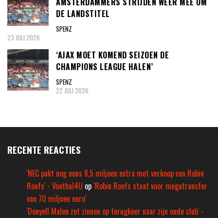
AMSTERDAMMERS STRIJDEN WEER MEE OM
DE LANDSTITEL
SPENZ
23 JULI 2026
‘AJAX MOET KOMEND SEIZOEN DE
CHAMPIONS LEAGUE HALEN’
SPENZ
22 JULI 2026
RECENTE REACTIES
'NEC pakt nog eens 8,5 miljoen extra met verkoop van Robin
Roefs' - Voetbal4U
op
‘Robin Roefs staat voor megatransfer
van 70 miljoen euro’
'Donyell Malen zet zinnen op terugkeer naar zijn oude club' -