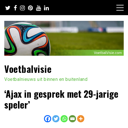
Ga
naar
de
inhoud
Voetbalvisie
Voetbalnieuws uit binnen en buitenland
‘Ajax in gesprek met 29-jarige
speler’