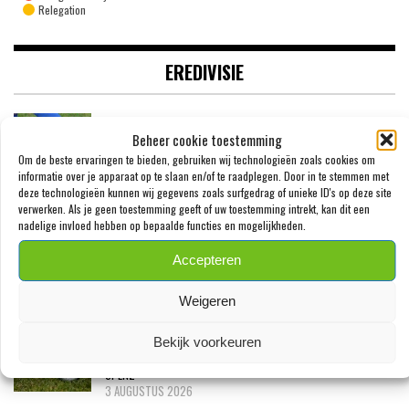
Relegation
EREDIVISIE
WOUTER GOES ZET KRABBEL ONDER NIEUW
Beheer cookie toestemming
CONTRACT BIJ AZ
Om de beste ervaringen te bieden, gebruiken wij technologieën zoals cookies om
SPENZ
informatie over je apparaat op te slaan en/of te raadplegen. Door in te stemmen met
7 AUGUSTUS 2026
deze technologieën kunnen wij gegevens zoals surfgedrag of unieke ID's op deze site
verwerken. Als je geen toestemming geeft of uw toestemming intrekt, kan dit een
‘PSV MELDT ZICH IN ALKMAAR VOOR 24-
nadelige invloed hebben op bepaalde functies en mogelijkheden.
JARIGE TROY PARROTT’
Accepteren
SPENZ
3 AUGUSTUS 2026
Weigeren
MEXX MEERDINK (23) WAS BANG DAT HIJ
Bekijk voorkeuren
ZIJN OOR WAS VERLOREN
SPENZ
3 AUGUSTUS 2026