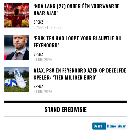
‘NOA LANG (27) ONDER ÉÉN VOORWAARDE
NAAR AJAX’
SPENZ
3 AUGUSTUS 2026
‘ERIK TEN HAG LOOPT VOOR BLAUWTJE BIJ
FEYENOORD’
SPENZ
31 JULI 2026
AJAX, PSV EN FEYENOORD AZEN OP DEZELFDE
SPELER: ‘TIEN MILJOEN EURO’
SPENZ
31 JULI 2026
STAND EREDIVISIE
Overall
Home
Away