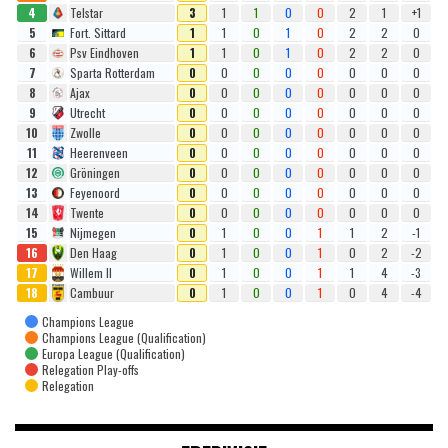
4
Telstar
3
1
1
0
0
2
1
+1
5
Fort. Sittard
1
1
0
1
0
2
2
0
6
Psv Eindhoven
1
1
0
1
0
2
2
0
7
Sparta Rotterdam
0
0
0
0
0
0
0
0
8
Ajax
0
0
0
0
0
0
0
0
9
Utrecht
0
0
0
0
0
0
0
0
10
Zwolle
0
0
0
0
0
0
0
0
11
Heerenveen
0
0
0
0
0
0
0
0
12
Gröningen
0
0
0
0
0
0
0
0
13
Feyenoord
0
0
0
0
0
0
0
0
14
Twente
0
0
0
0
0
0
0
0
15
Nijmegen
0
1
0
0
1
1
2
-1
16
Den Haag
0
1
0
0
1
0
2
-2
17
Willem II
0
1
0
0
1
1
4
-3
18
Cambuur
0
1
0
0
1
0
4
-4
Champions League
Champions League (Qualification)
Europa League (Qualification)
Relegation Play-offs
Relegation