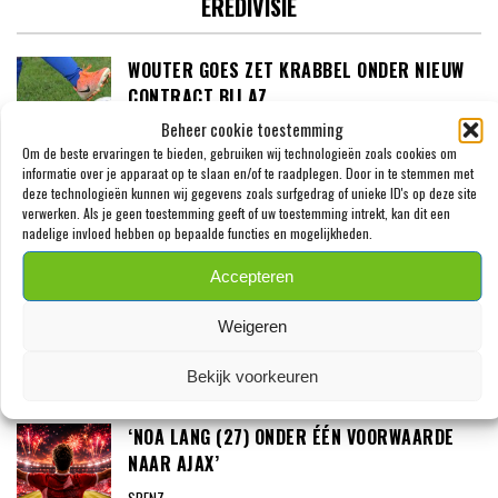
EREDIVISIE
WOUTER GOES ZET KRABBEL ONDER NIEUW
CONTRACT BIJ AZ
Beheer cookie toestemming
SPENZ
7 AUGUSTUS 2026
Om de beste ervaringen te bieden, gebruiken wij technologieën zoals cookies om
informatie over je apparaat op te slaan en/of te raadplegen. Door in te stemmen met
‘PSV MELDT ZICH IN ALKMAAR VOOR 24-
deze technologieën kunnen wij gegevens zoals surfgedrag of unieke ID's op deze site
verwerken. Als je geen toestemming geeft of uw toestemming intrekt, kan dit een
JARIGE TROY PARROTT’
nadelige invloed hebben op bepaalde functies en mogelijkheden.
SPENZ
3 AUGUSTUS 2026
Accepteren
MEXX MEERDINK (23) WAS BANG DAT HIJ
Weigeren
ZIJN OOR WAS VERLOREN
SPENZ
Bekijk voorkeuren
3 AUGUSTUS 2026
‘NOA LANG (27) ONDER ÉÉN VOORWAARDE
NAAR AJAX’
SPENZ