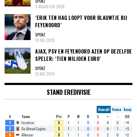
SPENZ
3 AUGUSTUS 2026
‘ERIK TEN HAG LOOPT VOOR BLAUWTJE BIJ
FEYENOORD’
SPENZ
31 JULI 2026
AJAX, PSV EN FEYENOORD AZEN OP DEZELFDE
SPELER: ‘TIEN MILJOEN EURO’
SPENZ
31 JULI 2026
STAND EREDIVISIE
Overall
Home
Away
#
Team
Pts
P
W
D
L
+
-
GD
1
Excelsior
3
1
1
0
0
4
0
+4
2
Go Ahead Eagles
3
1
1
0
0
4
1
+3
3
Alkmaar
3
1
1
0
0
2
0
+2