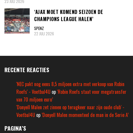
23 JULI 2026
‘AJAX MOET KOMEND SEIZOEN DE
CHAMPIONS LEAGUE HALEN’
SPENZ
22 JULI 2026
RECENTE REACTIES
'NEC pakt nog eens 8,5 miljoen extra met verkoop van Robin
Roefs' - Voetbal4U
op
‘Robin Roefs staat voor megatransfer
van 70 miljoen euro’
'Donyell Malen zet zinnen op terugkeer naar zijn oude club' -
Voetbal4U
op
‘Donyell Malen momenteel de man in de Serie A’
PAGINA’S