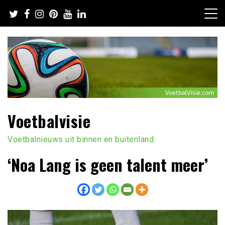
Ga
naar
de
inhoud
Voetbalvisie
Voetbalnieuws uit binnen en buitenland
‘Noa Lang is geen talent meer’