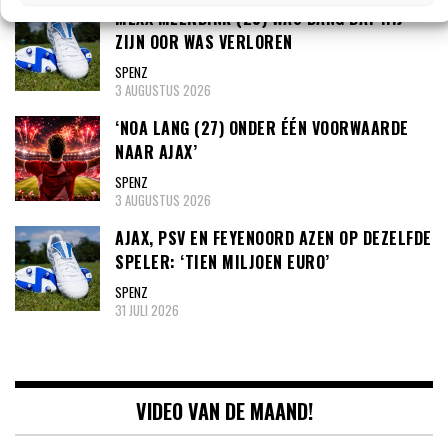
MEXX MEERDINK (23) WAS BANG DAT HIJ
ZIJN OOR WAS VERLOREN
SPENZ
3 AUGUSTUS 2026
‘NOA LANG (27) ONDER ÉÉN VOORWAARDE
NAAR AJAX’
SPENZ
3 AUGUSTUS 2026
AJAX, PSV EN FEYENOORD AZEN OP DEZELFDE
SPELER: ‘TIEN MILJOEN EURO’
SPENZ
31 JULI 2026
VIDEO VAN DE MAAND!