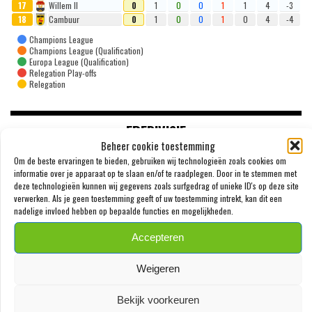
17
Willem II
0
1
0
0
1
1
4
-3
18
Cambuur
0
1
0
0
1
0
4
-4
Champions League
Champions League (Qualification)
Europa League (Qualification)
Relegation Play-offs
Relegation
EREDIVISIE
Beheer cookie toestemming
Om de beste ervaringen te bieden, gebruiken wij technologieën zoals cookies om
WOUTER GOES ZET KRABBEL ONDER NIEUW
informatie over je apparaat op te slaan en/of te raadplegen. Door in te stemmen met
deze technologieën kunnen wij gegevens zoals surfgedrag of unieke ID's op deze site
CONTRACT BIJ AZ
verwerken. Als je geen toestemming geeft of uw toestemming intrekt, kan dit een
SPENZ
nadelige invloed hebben op bepaalde functies en mogelijkheden.
7 AUGUSTUS 2026
Accepteren
‘PSV MELDT ZICH IN ALKMAAR VOOR 24-
JARIGE TROY PARROTT’
Weigeren
SPENZ
3 AUGUSTUS 2026
Bekijk voorkeuren