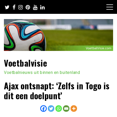
Ga
naar
de
inhoud
Voetbalvisie
Voetbalnieuws uit binnen en buitenland
Ajax ontsnapt: ‘Zelfs in Togo is
dit een doelpunt’