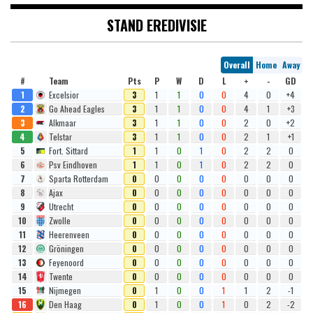
STAND EREDIVISIE
Overall
Home
Away
#
Team
Pts
P
W
D
L
+
-
GD
1
Excelsior
3
1
1
0
0
4
0
+4
2
Go Ahead Eagles
3
1
1
0
0
4
1
+3
3
Alkmaar
3
1
1
0
0
2
0
+2
4
Telstar
3
1
1
0
0
2
1
+1
5
Fort. Sittard
1
1
0
1
0
2
2
0
6
Psv Eindhoven
1
1
0
1
0
2
2
0
7
Sparta Rotterdam
0
0
0
0
0
0
0
0
8
Ajax
0
0
0
0
0
0
0
0
9
Utrecht
0
0
0
0
0
0
0
0
10
Zwolle
0
0
0
0
0
0
0
0
11
Heerenveen
0
0
0
0
0
0
0
0
12
Gröningen
0
0
0
0
0
0
0
0
13
Feyenoord
0
0
0
0
0
0
0
0
14
Twente
0
0
0
0
0
0
0
0
15
Nijmegen
0
1
0
0
1
1
2
-1
16
Den Haag
0
1
0
0
1
0
2
-2