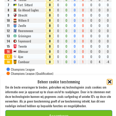
7
Fort. Sittard
0
0
0
0
0
0
0
0
8
Go Ahead Eagles
0
0
0
0
0
0
0
0
9
Utrecht
0
0
0
0
0
0
0
0
10
Willem II
0
0
0
0
0
0
0
0
11
Zwolle
0
0
0
0
0
0
0
0
12
Heerenveen
0
0
0
0
0
0
0
0
13
Gröningen
0
0
0
0
0
0
0
0
14
Feyenoord
0
0
0
0
0
0
0
0
15
Twente
0
0
0
0
0
0
0
0
16
Alkmaar
0
0
0
0
0
0
0
0
17
Ajax
0
0
0
0
0
0
0
0
18
Cambuur
0
1
0
0
1
0
4
-4
Champions League
Champions League (Qualification)
Europa League (Qualification)
Beheer cookie toestemming
Relegation Play-offs
Relegation
Om de beste ervaringen te bieden, gebruiken wij technologieën zoals cookies om
informatie over je apparaat op te slaan en/of te raadplegen. Door in te stemmen met
deze technologieën kunnen wij gegevens zoals surfgedrag of unieke ID's op deze site
verwerken. Als je geen toestemming geeft of uw toestemming intrekt, kan dit een
EREDIVISIE
nadelige invloed hebben op bepaalde functies en mogelijkheden.
Accepteren