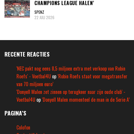
CHAMPIONS LEAGUE HALEN’
SPENZ
22 JULI 2026
RECENTE REACTIES
'NEC pakt nog eens 8,5 miljoen extra met verkoop van Robin
Roefs' - Voetbal4U
op
‘Robin Roefs staat voor megatransfer
van 70 miljoen euro’
'Donyell Malen zet zinnen op terugkeer naar zijn oude club' -
Voetbal4U
op
‘Donyell Malen momenteel de man in de Serie A’
PAGINA’S
Colofon