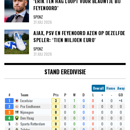
‘ERIK TEN HAG LOOPT VOOR BLAUWTJE BIJ
FEYENOORD’
SPENZ
31 JULI 2026
AJAX, PSV EN FEYENOORD AZEN OP DEZELFDE
SPELER: ‘TIEN MILJOEN EURO’
SPENZ
31 JULI 2026
STAND EREDIVISIE
Overall
Home
Away
#
Team
Pts
P
W
D
L
+
-
GD
1
Excelsior
3
1
1
0
0
4
0
+4
2
Psv Eindhoven
0
0
0
0
0
0
0
0
3
Nijmegen
0
0
0
0
0
0
0
0
4
Den Haag
0
0
0
0
0
0
0
0
5
Sparta Rotterdam
0
0
0
0
0
0
0
0
6
Telstar
0
0
0
0
0
0
0
0