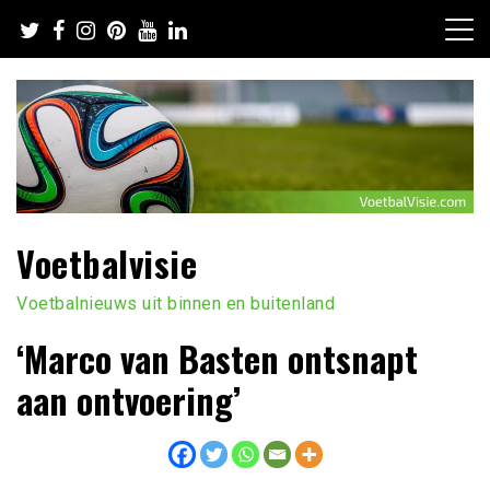
Ga
naar
de
inhoud
Voetbalvisie
Voetbalnieuws uit binnen en buitenland
‘Marco van Basten ontsnapt
aan ontvoering’