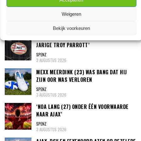
WOUTER GOES ZET KRABBEL ONDER NIEUW
CONTRACT BIJ AZ
Weigeren
SPENZ
7 AUGUSTUS 2026
Bekijk voorkeuren
‘PSV MELDT ZICH IN ALKMAAR VOOR 24-
JARIGE TROY PARROTT’
SPENZ
3 AUGUSTUS 2026
MEXX MEERDINK (23) WAS BANG DAT HIJ
ZIJN OOR WAS VERLOREN
SPENZ
3 AUGUSTUS 2026
‘NOA LANG (27) ONDER ÉÉN VOORWAARDE
NAAR AJAX’
SPENZ
3 AUGUSTUS 2026