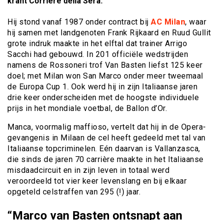
krant Corriere della Sera.
Hij stond vanaf 1987 onder contract bij
AC Milan
, waar
hij samen met landgenoten Frank Rijkaard en Ruud Gullit
grote indruk maakte in het elftal dat trainer Arrigo
Sacchi had gebouwd. In 201 officiële wedstrijden
namens de Rossoneri trof Van Basten liefst 125 keer
doel; met Milan won San Marco onder meer tweemaal
de Europa Cup 1. Ook werd hij in zijn Italiaanse jaren
drie keer onderscheiden met de hoogste individuele
prijs in het mondiale voetbal, de Ballon d’Or.
Manca, voormalig maffioso, vertelt dat hij in de Opera-
gevangenis in Milaan de cel heeft gedeeld met tal van
Italiaanse topcriminelen. Eén daarvan is Vallanzasca,
die sinds de jaren 70 carrière maakte in het Italiaanse
misdaadcircuit en in zijn leven in totaal werd
veroordeeld tot vier keer levenslang en bij elkaar
opgeteld celstraffen van 295 (!) jaar.
“Marco van Basten ontsnapt aan