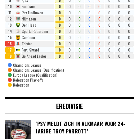
9
Ajax
0
0
0
0
0
0
0
0
10
Excelsior
0
0
0
0
0
0
0
0
11
Psv Eindhoven
0
0
0
0
0
0
0
0
12
Nijmegen
0
0
0
0
0
0
0
0
13
Den Haag
0
0
0
0
0
0
0
0
14
Sparta Rotterdam
0
0
0
0
0
0
0
0
15
Cambuur
0
0
0
0
0
0
0
0
16
Telstar
0
0
0
0
0
0
0
0
17
Fort. Sittard
0
0
0
0
0
0
0
0
18
Go Ahead Eagles
0
0
0
0
0
0
0
0
Champions League
Champions League (Qualification)
Europa League (Qualification)
Relegation Play-offs
Relegation
EREDIVISIE
‘PSV MELDT ZICH IN ALKMAAR VOOR 24-
JARIGE TROY PARROTT’