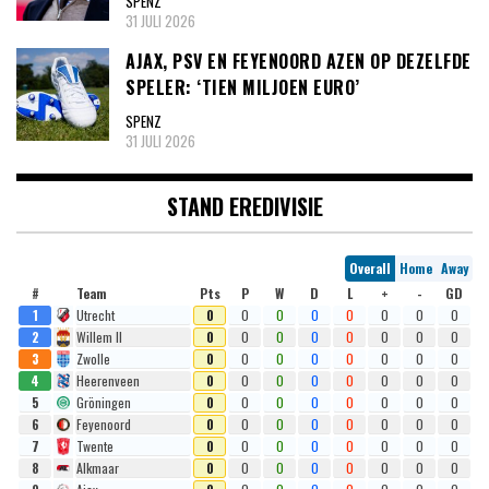
SPENZ
31 JULI 2026
AJAX, PSV EN FEYENOORD AZEN OP DEZELFDE
SPELER: ‘TIEN MILJOEN EURO’
SPENZ
31 JULI 2026
STAND EREDIVISIE
Overall
Home
Away
#
Team
Pts
P
W
D
L
+
-
GD
1
Utrecht
0
0
0
0
0
0
0
0
2
Willem II
0
0
0
0
0
0
0
0
3
Zwolle
0
0
0
0
0
0
0
0
4
Heerenveen
0
0
0
0
0
0
0
0
5
Gröningen
0
0
0
0
0
0
0
0
6
Feyenoord
0
0
0
0
0
0
0
0
7
Twente
0
0
0
0
0
0
0
0
8
Alkmaar
0
0
0
0
0
0
0
0