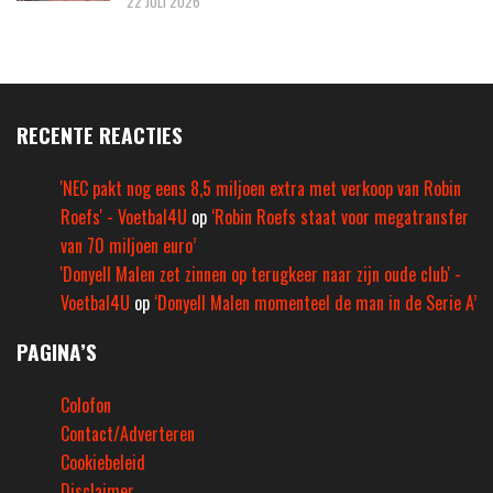
22 JULI 2026
RECENTE REACTIES
'NEC pakt nog eens 8,5 miljoen extra met verkoop van Robin
Roefs' - Voetbal4U
op
‘Robin Roefs staat voor megatransfer
van 70 miljoen euro’
'Donyell Malen zet zinnen op terugkeer naar zijn oude club' -
Voetbal4U
op
‘Donyell Malen momenteel de man in de Serie A’
PAGINA’S
Colofon
Contact/Adverteren
Cookiebeleid
Disclaimer