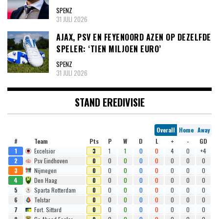
SPENZ
31 JULI 2026
AJAX, PSV EN FEYENOORD AZEN OP DEZELFDE
SPELER: ‘TIEN MILJOEN EURO’
SPENZ
31 JULI 2026
STAND EREDIVISIE
Overall
Home
Away
#
Team
Pts
P
W
D
L
+
-
GD
1
Excelsior
3
1
1
0
0
4
0
+4
2
Psv Eindhoven
0
0
0
0
0
0
0
0
3
Nijmegen
0
0
0
0
0
0
0
0
4
Den Haag
0
0
0
0
0
0
0
0
5
Sparta Rotterdam
0
0
0
0
0
0
0
0
6
Telstar
0
0
0
0
0
0
0
0
7
Fort. Sittard
0
0
0
0
0
0
0
0