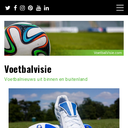
Ga
naar
de
inhoud
Voetbalvisie
Voetbalnieuws uit binnen en buitenland