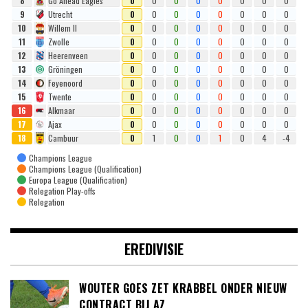
8
Go Ahead Eagles
0
0
0
0
0
0
0
0
9
Utrecht
0
0
0
0
0
0
0
0
10
Willem II
0
0
0
0
0
0
0
0
11
Zwolle
0
0
0
0
0
0
0
0
12
Heerenveen
0
0
0
0
0
0
0
0
13
Gröningen
0
0
0
0
0
0
0
0
14
Feyenoord
0
0
0
0
0
0
0
0
15
Twente
0
0
0
0
0
0
0
0
16
Alkmaar
0
0
0
0
0
0
0
0
17
Ajax
0
0
0
0
0
0
0
0
18
Cambuur
0
1
0
0
1
0
4
-4
Champions League
Champions League (Qualification)
Europa League (Qualification)
Relegation Play-offs
Relegation
EREDIVISIE
WOUTER GOES ZET KRABBEL ONDER NIEUW
CONTRACT BIJ AZ