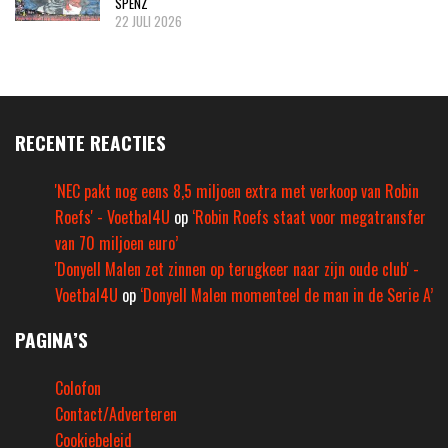
SPENZ
22 JULI 2026
RECENTE REACTIES
'NEC pakt nog eens 8,5 miljoen extra met verkoop van Robin
Roefs' - Voetbal4U
op
‘Robin Roefs staat voor megatransfer
van 70 miljoen euro’
'Donyell Malen zet zinnen op terugkeer naar zijn oude club' -
Voetbal4U
op
‘Donyell Malen momenteel de man in de Serie A’
PAGINA’S
Colofon
Contact/Adverteren
Cookiebeleid