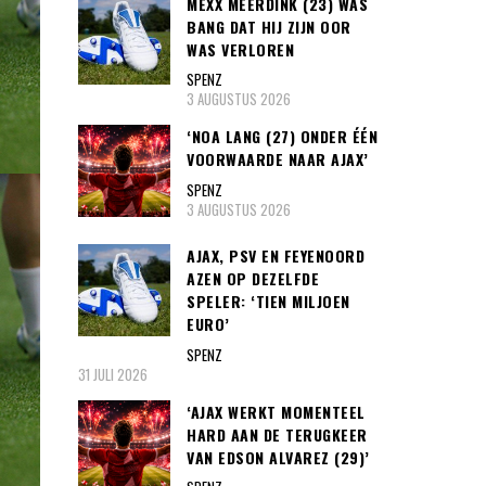
MEXX MEERDINK (23) WAS
BANG DAT HIJ ZIJN OOR
WAS VERLOREN
SPENZ
3 AUGUSTUS 2026
‘NOA LANG (27) ONDER ÉÉN
VOORWAARDE NAAR AJAX’
SPENZ
3 AUGUSTUS 2026
AJAX, PSV EN FEYENOORD
AZEN OP DEZELFDE
SPELER: ‘TIEN MILJOEN
EURO’
SPENZ
31 JULI 2026
‘AJAX WERKT MOMENTEEL
HARD AAN DE TERUGKEER
VAN EDSON ALVAREZ (29)’