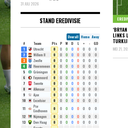
31 JULI 2026
EREDI
STAND EREDIVISIE
‘BRYAN
LINKS 
Overall
Home
Away
TURKIJ
#
Team
Pts
P
W
D
L
+
-
GD
MEI 21, 2
1
Utrecht
0
0
0
0
0
0
0
0
2
Willem II
0
0
0
0
0
0
0
0
3
Zwolle
0
0
0
0
0
0
0
0
4
Heerenveen
0
0
0
0
0
0
0
0
5
Gröningen
0
0
0
0
0
0
0
0
6
Feyenoord
0
0
0
0
0
0
0
0
7
Twente
0
0
0
0
0
0
0
0
8
Alkmaar
0
0
0
0
0
0
0
0
9
Ajax
0
0
0
0
0
0
0
0
10
Excelsior
0
0
0
0
0
0
0
0
Psv
11
0
0
0
0
0
0
0
0
Eindhoven
12
Nijmegen
0
0
0
0
0
0
0
0
13
Den Haag
0
0
0
0
0
0
0
0
Sparta