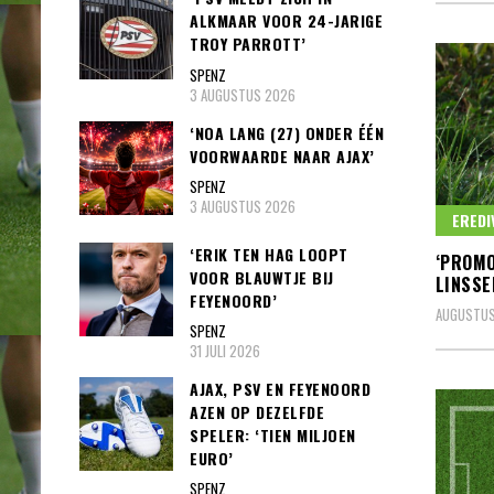
ALKMAAR VOOR 24-JARIGE
TROY PARROTT’
SPENZ
3 AUGUSTUS 2026
‘NOA LANG (27) ONDER ÉÉN
VOORWAARDE NAAR AJAX’
SPENZ
3 AUGUSTUS 2026
EREDI
‘ERIK TEN HAG LOOPT
‘PROMO
VOOR BLAUWTJE BIJ
LINSSE
FEYENOORD’
AUGUSTUS
SPENZ
31 JULI 2026
AJAX, PSV EN FEYENOORD
AZEN OP DEZELFDE
SPELER: ‘TIEN MILJOEN
EURO’
SPENZ