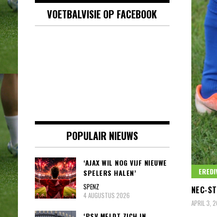
VOETBALVISIE OP FACEBOOK
POPULAIR NIEUWS
‘AJAX WIL NOG VIJF NIEUWE
EREDI
SPELERS HALEN’
SPENZ
NEC-ST
4 AUGUSTUS 2026
APRIL 3, 
‘PSV MELDT ZICH IN