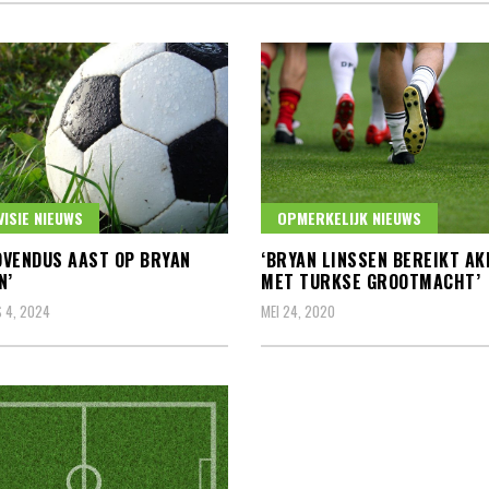
VISIE NIEUWS
OPMERKELIJK NIEUWS
VENDUS AAST OP BRYAN
‘BRYAN LINSSEN BEREIKT A
N’
MET TURKSE GROOTMACHT’
 4, 2024
MEI 24, 2020