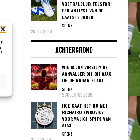
VOETBALCLUB TELSTAR:
EEN ANALYSE VAN DE
LAATSTE JAREN
SPENZ
25 JULI 2026
 je
j
ACHTERGROND
of
WIE IS JAN VIRGILI? DE
AANVALLER DIE BIJ AJAX
OP DE RADAR STAAT
SPENZ
5 AUGUSTUS 2026
HOE GAAT HET NU MET
RICHAIRO ZIVKOVIC?
VOORMALIGE SPITS VAN
AJAX
SPENZ
31 JULI 2026