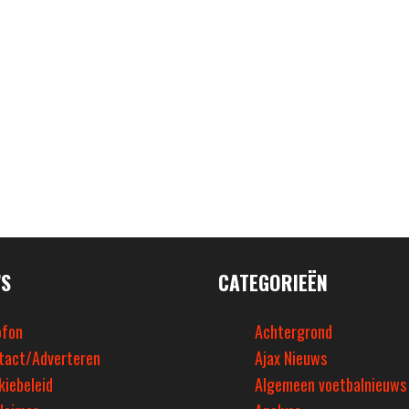
’S
CATEGORIEËN
ofon
Achtergrond
tact/Adverteren
Ajax Nieuws
kiebeleid
Algemeen voetbalnieuws