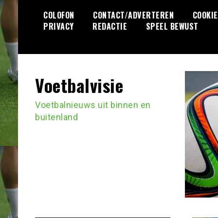
Ga
COLOFON
CONTACT/ADVERTEREN
COOKIE
naar
PRIVACY
REDACTIE
SPEEL BEWUST
de
inhoud
Voetbalvisie
Voetbalnieuws uit binnen en
buitenland