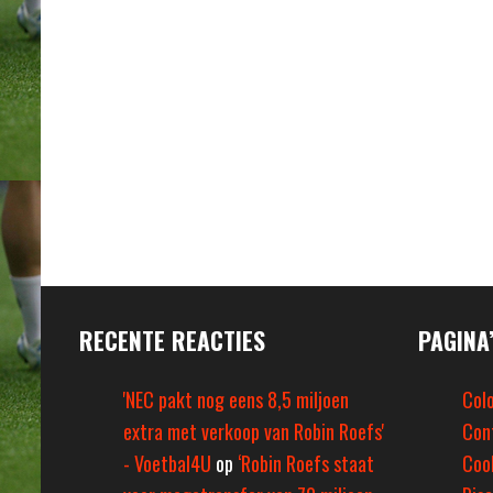
RECENTE REACTIES
PAGINA
'NEC pakt nog eens 8,5 miljoen
Col
extra met verkoop van Robin Roefs'
Con
- Voetbal4U
op
‘Robin Roefs staat
Coo