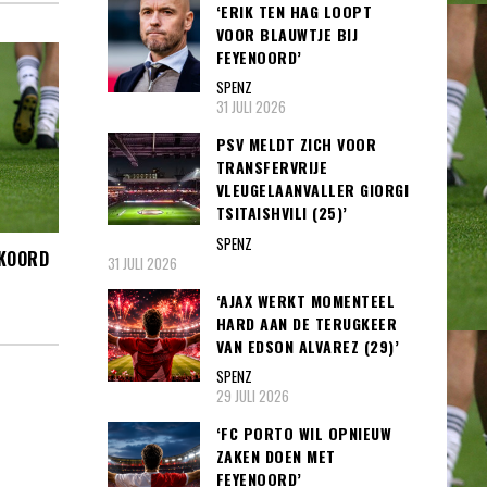
‘ERIK TEN HAG LOOPT
VOOR BLAUWTJE BIJ
FEYENOORD’
SPENZ
31 JULI 2026
PSV MELDT ZICH VOOR
TRANSFERVRIJE
VLEUGELAANVALLER GIORGI
TSITAISHVILI (25)’
SPENZ
KKOORD
31 JULI 2026
‘AJAX WERKT MOMENTEEL
HARD AAN DE TERUGKEER
VAN EDSON ALVAREZ (29)’
SPENZ
29 JULI 2026
‘FC PORTO WIL OPNIEUW
ZAKEN DOEN MET
FEYENOORD’