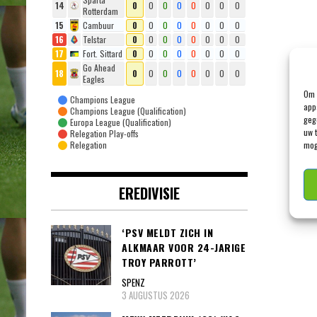
14
0
0
0
0
0
0
0
0
Rotterdam
15
Cambuur
0
0
0
0
0
0
0
0
16
Telstar
0
0
0
0
0
0
0
0
17
Fort. Sittard
0
0
0
0
0
0
0
0
Go Ahead
18
0
0
0
0
0
0
0
0
Eagles
Om 
Champions League
app
Champions League (Qualification)
geg
Europa League (Qualification)
uw 
Relegation Play-offs
mog
Relegation
EREDIVISIE
‘PSV MELDT ZICH IN
ALKMAAR VOOR 24-JARIGE
TROY PARROTT’
SPENZ
3 AUGUSTUS 2026