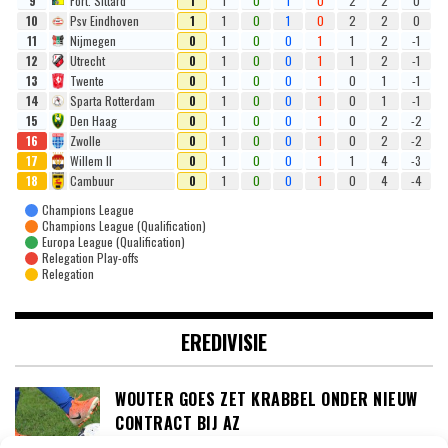
9
Fort. Sittard
1
1
0
1
0
2
2
0
10
Psv Eindhoven
1
1
0
1
0
2
2
0
11
Nijmegen
0
1
0
0
1
1
2
-1
12
Utrecht
0
1
0
0
1
1
2
-1
13
Twente
0
1
0
0
1
0
1
-1
14
Sparta Rotterdam
0
1
0
0
1
0
1
-1
15
Den Haag
0
1
0
0
1
0
2
-2
16
Zwolle
0
1
0
0
1
0
2
-2
17
Willem II
0
1
0
0
1
1
4
-3
18
Cambuur
0
1
0
0
1
0
4
-4
Champions League
Champions League (Qualification)
Europa League (Qualification)
Relegation Play-offs
Relegation
EREDIVISIE
WOUTER GOES ZET KRABBEL ONDER NIEUW
CONTRACT BIJ AZ