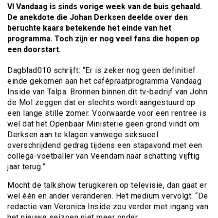
VI Vandaag is sinds vorige week van de buis gehaald.
De anekdote die Johan Derksen deelde over den
beruchte kaars betekende het einde van het
programma. Toch zijn er nog veel fans die hopen op
een doorstart.
Dagblad010 schrijft: “Er is zeker nog geen definitief
einde gekomen aan het cafépraatprogramma Vandaag
Inside van Talpa. Bronnen binnen dit tv-bedrijf van John
de Mol zeggen dat er slechts wordt aangestuurd op
een lange stille zomer. Voorwaarde voor een rentree is
wel dat het Openbaar Ministerie geen grond vindt om
Derksen aan te klagen vanwege seksueel
overschrijdend gedrag tijdens een stapavond met een
collega-voetballer van Veendam naar schatting vijftig
jaar terug.”
Mocht de talkshow terugkeren op televisie, dan gaat er
wel één en ander veranderen. Het medium vervolgt: “De
redactie van Veronica Inside zou verder met ingang van
het nieuwe seizoen niet meer onder