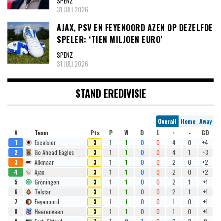
SPENZ
31 JULI 2026
AJAX, PSV EN FEYENOORD AZEN OP DEZELFDE
SPELER: ‘TIEN MILJOEN EURO’
SPENZ
31 JULI 2026
STAND EREDIVISIE
Overall
Home
Away
#
Team
Pts
P
W
D
L
+
-
GD
1
Excelsior
3
1
1
0
0
4
0
+4
2
Go Ahead Eagles
3
1
1
0
0
4
1
+3
3
Alkmaar
3
1
1
0
0
2
0
+2
4
Ajax
3
1
1
0
0
2
0
+2
5
Gröningen
3
1
1
0
0
2
1
+1
6
Telstar
3
1
1
0
0
2
1
+1
7
Feyenoord
3
1
1
0
0
1
0
+1
8
Heerenveen
3
1
1
0
0
1
0
+1