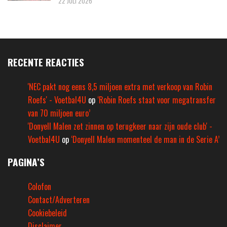
22 JULI 2026
RECENTE REACTIES
'NEC pakt nog eens 8,5 miljoen extra met verkoop van Robin
Roefs' - Voetbal4U
op
‘Robin Roefs staat voor megatransfer
van 70 miljoen euro’
'Donyell Malen zet zinnen op terugkeer naar zijn oude club' -
Voetbal4U
op
‘Donyell Malen momenteel de man in de Serie A’
PAGINA’S
Colofon
Contact/Adverteren
Cookiebeleid
Disclaimer