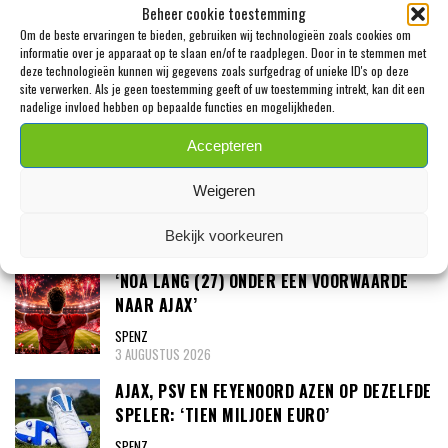
SPENZ
Beheer cookie toestemming
7 AUGUSTUS 2026
Om de beste ervaringen te bieden, gebruiken wij technologieën zoals cookies om
informatie over je apparaat op te slaan en/of te raadplegen. Door in te stemmen met
‘PSV MELDT ZICH IN ALKMAAR VOOR 24-
deze technologieën kunnen wij gegevens zoals surfgedrag of unieke ID's op deze
JARIGE TROY PARROTT’
site verwerken. Als je geen toestemming geeft of uw toestemming intrekt, kan dit een
nadelige invloed hebben op bepaalde functies en mogelijkheden.
SPENZ
3 AUGUSTUS 2026
Accepteren
MEXX MEERDINK (23) WAS BANG DAT HIJ
Weigeren
ZIJN OOR WAS VERLOREN
SPENZ
Bekijk voorkeuren
3 AUGUSTUS 2026
‘NOA LANG (27) ONDER ÉÉN VOORWAARDE
NAAR AJAX’
SPENZ
3 AUGUSTUS 2026
AJAX, PSV EN FEYENOORD AZEN OP DEZELFDE
SPELER: ‘TIEN MILJOEN EURO’
SPENZ