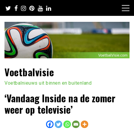
Ga
naar
de
inhoud
Voetbalvisie
Voetbalnieuws uit binnen en buitenland
‘Vandaag Inside na de zomer
weer op televisie’