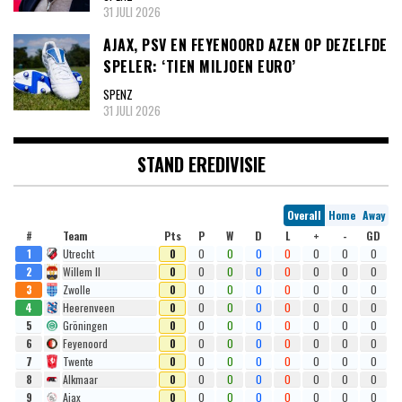
31 JULI 2026
AJAX, PSV EN FEYENOORD AZEN OP DEZELFDE
SPELER: ‘TIEN MILJOEN EURO’
SPENZ
31 JULI 2026
STAND EREDIVISIE
Overall
Home
Away
#
Team
Pts
P
W
D
L
+
-
GD
1
Utrecht
0
0
0
0
0
0
0
0
2
Willem II
0
0
0
0
0
0
0
0
3
Zwolle
0
0
0
0
0
0
0
0
4
Heerenveen
0
0
0
0
0
0
0
0
5
Gröningen
0
0
0
0
0
0
0
0
6
Feyenoord
0
0
0
0
0
0
0
0
7
Twente
0
0
0
0
0
0
0
0
8
Alkmaar
0
0
0
0
0
0
0
0
9
Ajax
0
0
0
0
0
0
0
0