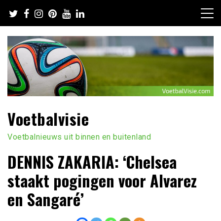
Ga
naar
de
inhoud
Voetbalvisie
Voetbalnieuws uit binnen en buitenland
DENNIS ZAKARIA: ‘Chelsea
staakt pogingen voor Alvarez
en Sangaré’