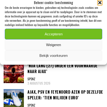
Beheer cookie toestemming
7 AUGUSTUS 2026
Om de beste ervaringen te bieden, gebruiken wij technologieën zoals cookies om
informatie over je apparaat op te slaan en/of te raadplegen. Door in te stemmen met
‘PSV MELDT ZICH IN ALKMAAR VOOR 24-
deze technologieën kunnen wij gegevens zoals surfgedrag of unieke ID's op deze
JARIGE TROY PARROTT’
site verwerken. Als je geen toestemming geeft of uw toestemming intrekt, kan dit een
nadelige invloed hebben op bepaalde functies en mogelijkheden.
SPENZ
3 AUGUSTUS 2026
Accepteren
MEXX MEERDINK (23) WAS BANG DAT HIJ
ZIJN OOR WAS VERLOREN
Weigeren
SPENZ
Bekijk voorkeuren
3 AUGUSTUS 2026
‘NOA LANG (27) ONDER ÉÉN VOORWAARDE
NAAR AJAX’
SPENZ
3 AUGUSTUS 2026
AJAX, PSV EN FEYENOORD AZEN OP DEZELFDE
SPELER: ‘TIEN MILJOEN EURO’
SPENZ