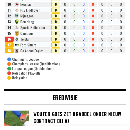
10
Excelsior
0
0
0
0
0
0
0
0
11
Psv Eindhoven
0
0
0
0
0
0
0
0
12
Nijmegen
0
0
0
0
0
0
0
0
13
Den Haag
0
0
0
0
0
0
0
0
14
Sparta Rotterdam
0
0
0
0
0
0
0
0
15
Cambuur
0
0
0
0
0
0
0
0
16
Telstar
0
0
0
0
0
0
0
0
17
Fort. Sittard
0
0
0
0
0
0
0
0
18
Go Ahead Eagles
0
0
0
0
0
0
0
0
Champions League
Champions League (Qualification)
Europa League (Qualification)
Relegation Play-offs
Relegation
EREDIVISIE
WOUTER GOES ZET KRABBEL ONDER NIEUW
CONTRACT BIJ AZ
SPENZ