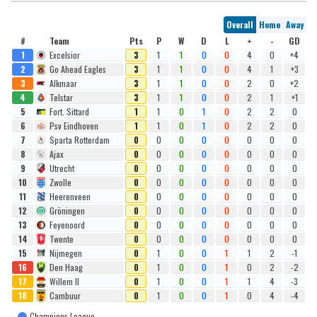
Overall
Home
Away
#
Team
Pts
P
W
D
L
+
-
GD
1
Excelsior
3
1
1
0
0
4
0
+4
2
Go Ahead Eagles
3
1
1
0
0
4
1
+3
3
Alkmaar
3
1
1
0
0
2
0
+2
4
Telstar
3
1
1
0
0
2
1
+1
5
Fort. Sittard
1
1
0
1
0
2
2
0
6
Psv Eindhoven
1
1
0
1
0
2
2
0
7
Sparta Rotterdam
0
0
0
0
0
0
0
0
8
Ajax
0
0
0
0
0
0
0
0
9
Utrecht
0
0
0
0
0
0
0
0
10
Zwolle
0
0
0
0
0
0
0
0
11
Heerenveen
0
0
0
0
0
0
0
0
12
Gröningen
0
0
0
0
0
0
0
0
13
Feyenoord
0
0
0
0
0
0
0
0
14
Twente
0
0
0
0
0
0
0
0
15
Nijmegen
0
1
0
0
1
1
2
-1
16
Den Haag
0
1
0
0
1
0
2
-2
17
Willem II
0
1
0
0
1
1
4
-3
18
Cambuur
0
1
0
0
1
0
4
-4
Champions League