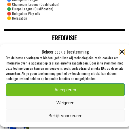
Champions League (Qualification)
Europa League (Qualification)
Relegation Play-offs
Relegation
EREDIVISIE
Beheer cookie toestemming
WOUTER GOES ZET KRABBEL ONDER NIEUW
Om de beste ervaringen te bieden, gebruiken wij technologieën zoals cookies om
CONTRACT BIJ AZ
informatie over je apparaat op te slaan en/of te raadplegen. Door in te stemmen met
deze technologieën kunnen wij gegevens zoals surfgedrag of unieke ID's op deze site
SPENZ
verwerken. Als je geen toestemming geeft of uw toestemming intrekt, kan dit een
7 AUGUSTUS 2026
nadelige invloed hebben op bepaalde functies en mogelijkheden.
‘PSV MELDT ZICH IN ALKMAAR VOOR 24-
Accepteren
JARIGE TROY PARROTT’
SPENZ
Weigeren
3 AUGUSTUS 2026
Bekijk voorkeuren
MEXX MEERDINK (23) WAS BANG DAT HIJ
ZIJN OOR WAS VERLOREN