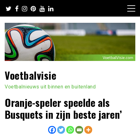
Ga
naar
de
inhoud
Voetbalvisie
Voetbalnieuws uit binnen en buitenland
Oranje-speler speelde als
Busquets in zijn beste jaren’