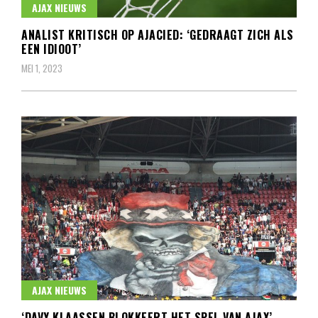
AJAX NIEUWS
ANALIST KRITISCH OP AJACIED: ‘GEDRAAGT ZICH ALS
EEN IDIOOT’
MEI 1, 2023
AJAX NIEUWS
‘DAVY KLAASSEN BLOKKEERT HET SPEL VAN AJAX’