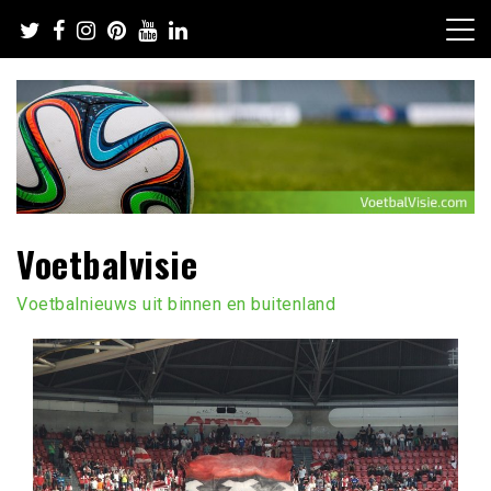
Ga
naar
de
inhoud
Voetbalvisie
Voetbalnieuws uit binnen en buitenland