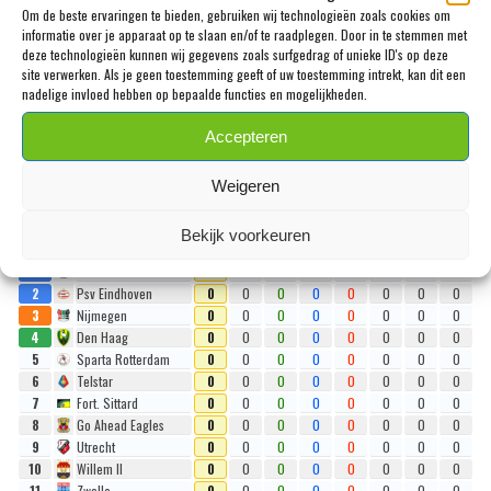
AJAX, PSV EN FEYENOORD AZEN OP DEZELFDE
Om de beste ervaringen te bieden, gebruiken wij technologieën zoals cookies om
informatie over je apparaat op te slaan en/of te raadplegen. Door in te stemmen met
SPELER: ‘TIEN MILJOEN EURO’
deze technologieën kunnen wij gegevens zoals surfgedrag of unieke ID's op deze
site verwerken. Als je geen toestemming geeft of uw toestemming intrekt, kan dit een
SPENZ
nadelige invloed hebben op bepaalde functies en mogelijkheden.
31 JULI 2026
Accepteren
STAND EREDIVISIE
Weigeren
Overall
Home
Away
Bekijk voorkeuren
#
Team
Pts
P
W
D
L
+
-
GD
1
Excelsior
3
1
1
0
0
4
0
+4
2
Psv Eindhoven
0
0
0
0
0
0
0
0
3
Nijmegen
0
0
0
0
0
0
0
0
4
Den Haag
0
0
0
0
0
0
0
0
5
Sparta Rotterdam
0
0
0
0
0
0
0
0
6
Telstar
0
0
0
0
0
0
0
0
7
Fort. Sittard
0
0
0
0
0
0
0
0
8
Go Ahead Eagles
0
0
0
0
0
0
0
0
9
Utrecht
0
0
0
0
0
0
0
0
10
Willem II
0
0
0
0
0
0
0
0
11
Zwolle
0
0
0
0
0
0
0
0