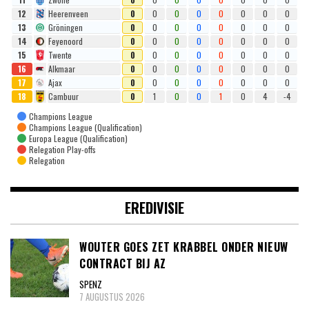
12
Heerenveen
0
0
0
0
0
0
0
0
13
Gröningen
0
0
0
0
0
0
0
0
14
Feyenoord
0
0
0
0
0
0
0
0
15
Twente
0
0
0
0
0
0
0
0
16
Alkmaar
0
0
0
0
0
0
0
0
17
Ajax
0
0
0
0
0
0
0
0
18
Cambuur
0
1
0
0
1
0
4
-4
Champions League
Champions League (Qualification)
Europa League (Qualification)
Relegation Play-offs
Relegation
EREDIVISIE
WOUTER GOES ZET KRABBEL ONDER NIEUW
CONTRACT BIJ AZ
SPENZ
7 AUGUSTUS 2026